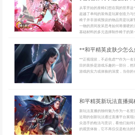
从零开始的座椅幻想在我的世界这
超越了单纯的装饰是玩家创造力与
椅子并非游戏预设的物品而是玩家
一物的房间发呆思考如何将僵硬的
基础材料的多元选择制作椅子的第一步
**和平精英皮肤少怎么
**正视现状，不必焦虑**作为一
目的装扮是游戏乐趣的一部分，然
游戏的实力或体验的深度，当你的仓
和平精英新玩法直播揭
新玩法直播的独特魅力作为一名资
近期的创新玩法通过直播平台展现
尖选手的枪法与意识，看他们如何
的观赏体验，它不再仅仅是枪法的秀