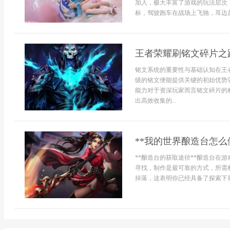
加入，极大丰富了游戏的玩法层次
标，驾驶跑车在战场上飞驰，耳边是.
王者荣耀刷铭文碎片之
铭文系统的重要性与基础认知在王
级的铭文便能提供关键的初始优势
能力对于资深玩家而言铭文碎片的
出高效收集的...
**我的世界酿造台怎么
**酿造台的获取途径**酿造台在
寻找，制作是最可靠的方式，所需
掉落，这表明你已经具备了探索下界