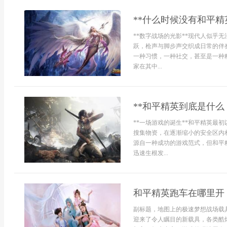
**什么时候没有和平精
**数字战场的光影**现代人似乎
跃，枪声与脚步声交织成日常的伴
一种习惯，一种社交，甚至是一种
家在其中...
**和平精英到底是什么
**一场游戏的诞生**和平精英最
搜集物资，在逐渐缩小的安全区内
源自一种成功的游戏范式，但和平
迅速生根发...
和平精英跑车在哪里开
副标题，地图上的极速梦想战场载
迎来了令人瞩目的新载具，各类酷