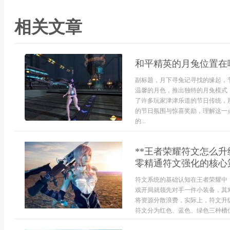
相关文章
和平精英的月兔位置在
副标题，月下寻兔记寻找的缘起，
温馨的月色，推出独特的月兔模式
了许多玩家津津乐道的节日传统，
的节日氛围与惊喜奖励，理解这一
的...
**王者荣耀符文怎么
零精通符文强化的核心策
符文系统的基础认知在王者荣耀中
戏开局就领先对手一件小装备，其
将资源分散浪费，实际上，符文升
符文分为红色、蓝色、绿色三种槽位