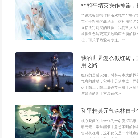
**和平精英操作神器，
**追求极致操作的游戏境界**每
在和平精英的战场上，这种渴望尤
直接决定对局的胜负，我们投入大
虚拟角色能更完美地响应大脑的指
径，而关乎热爱与专注。**...
我的世界怎么做红砖，
用之路
红砖的基础认知，材料与本质的探
气息的建材，它并非天然生成，而
始于黏土，黏土块通常生成于河流
与普通的泥土方块截然不...
和平精英元气森林自动
核心疑问的由来作为一名资深玩家
动元素，常常能带来意想不到的惊
售货机在哪，这不仅仅是一个地点