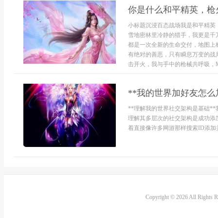
你是什么和平精英，枪
小标题沉浸百态战场我是和平精英
雪地密林里冷静的猎手，我更是千
都是一次全新的生命交付，地图上
有绝对的善恶，只有瞬息万变的战
击开火，我与手中的枪械共呼吸，M41
**我的世界加好友怎么
**理解我的世界社交架构是基础*
理解其多层次的社交架构是成功添
着直接像许多网游那样搜索ID添加
Copyright © 2026 All Rights