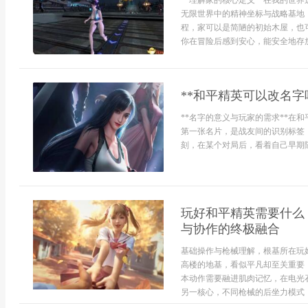
**理解家的核心定义**在我的世
无限世界中的精神坐标与战略基地
程，家可以是简陋的初始木屋，也
你在冒险后感到安心，能安全地存放
**和平精英可以改名
**名字的意义与玩家的需求**在
第一张名片，是战友间的识别标签
刻，在某个对局后，看着自己早期随意
玩好和平精英需要什么
与协作的终极融合
基础操作与枪械理解，根基所在玩
高楼的地基，看似平凡却至关重要
本动作需要融进肌肉记忆，在电光
另一核心，不同枪械的后坐力模式，