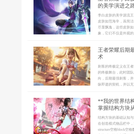
的美学演进之
李白皮肤的美学源流王
皮肤如范海辛，虽简洁
尽显飘逸，这些皮肤如
象，它们不仅是外观的
王者荣耀后期
术
刺客的终极定义在王者
的终极舞台，此时团队
向，后期最强刺客，并
纵即逝的契机，并以无
**我的世界
掌握结构方块从
结构方块的基础认知与
在创造模式物品栏中，
structure空格b