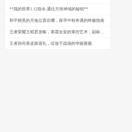
**我的世界1.12指令,通往方块神域的秘钥**
和平精英的月兔位置在哪，探寻中秋奇遇的终极指南
王者荣耀王昭君攻略，寒霜女皇的掌控艺术，副标题，极致控制与爆发连招心得
王者孙尚香皮肤巡礼，绽放于战场的华丽蔷薇