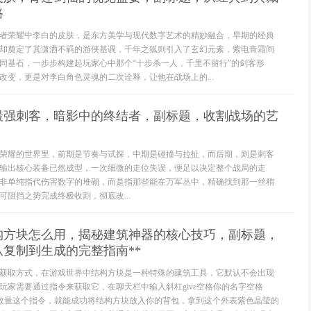
路
者荣耀中李白的皮肤，是东方美学与现代数字艺术的精妙融合，早期的经典
却奠定了其潇洒不羁的游侠基调，千年之狐则引入了玄幻元素，紫电青霜间
同基石，一步步构建起玩家心中那个“十步杀一人，千里不留行”的剑客形
改变，更是对李白角色灵魂的二次诠释，让他在战场上的...
最强刺客，暗影中的终结者，副标题，收割战场的艺
荣耀的世界里，前期是节奏与试探，中期是碰撞与拉扯，而后期，则是刺客
输出核心装备已然成型，一次细微的走位失误，便足以决定整个战局的走
非单纯指代伤害数字的堆砌，而是指那些能在万军丛中，精确找到那一丝稍
可阻挡之势完成终极收割，彻底改...
结构方块怎么用，揭秘建筑神器的核心技巧，副标题，
复制到生成的完整指南**
获取方式，在游戏世界中结构方块是一种特殊的建筑工具，它默认不会出现
玩家需要通过指令来获取它，在聊天栏中输入斜杠give空格你的名字空格
lock空格数量这个指令，就能成功将结构方块放入你的背包，拿到这个外表紫色晶莹的