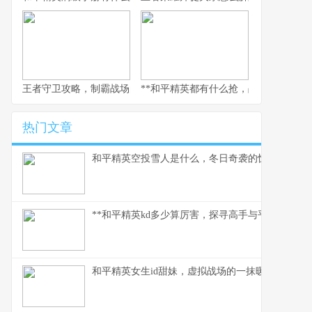
王者守卫攻略，制霸战场的不败法则，副标题，资深玩家的战术精
**和平精英都有什么抢，战术对决的核心
热门文章
和平精英空投雪人是什么，冬日奇袭的惊喜彩蛋
**和平精英kd多少算厉害，探寻高手与平民的真实分
和平精英女生id甜妹，虚拟战场的一抹暖色，副标