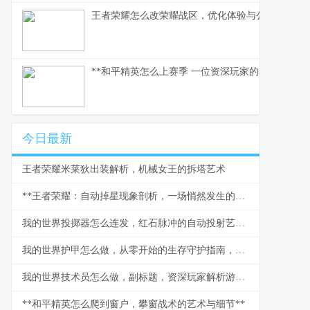
王者荣耀怎么改荣耀战区，优化体验与公平之路
**和平精英怎么上赛季 一位资深玩家的赛季实战心得
今日最新
王者荣耀米莱狄出装解析，机械女王的拆塔艺术
**王者荣耀：自动掉星现象剖析，一场悄然发生的信任危机**
我的世界投掷器怎么连发，红石脉冲的自动投射艺术，红石玩家的进阶乐章
我的世界护甲怎么做，从零开始的生存守护指南，副标题探索打造与强化的终极奥秘
我的世界技术员怎么做，副标题，资深玩家解析游戏科技进阶之路
**和平精英怎么爬到窗户，攀窗战术的艺术与细节**