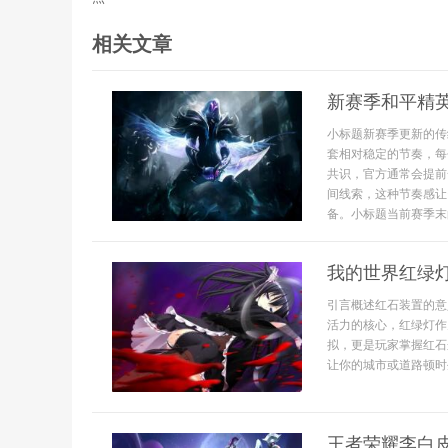
相关文章
新赛季和平精
小标题新赛季更新的传
套相对稳定的节奏，每
共识，官方通常会提前
间线索，这种节奏感让
备。小标题当前赛季末的
我的世界红绿
引言概述红石装置的意
活力的核心，红绿灯作
拟，更是玩家掌握红石
让你的城市或道路顿时生
王者荣耀李白