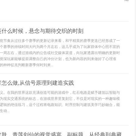
英什么时候，悬念与期待交织的时刻
统节奏从过往多个赛季的更新记录来看，和平精英的赛季更迭已经形成了一
个赛季的持续时间大约为两个月左右，这几乎成为了玩家群体中心照不宣的
一周左右，通过游戏内的公告或社交媒体渠道，向玩家透露出明确的更新时
资深玩家能够提前调整自己的冲分计划，也为新内容的到来做好了心理准
种种征兆判断新赛季何时到来...
灯怎么做,从信号原理到建造实践
义。在我的世界这款充满创造可能的游戏中，红石电路是赋予建筑以智能与
为现实交通系统的标志，在游戏世界里复刻它，不仅是对现实的一种趣味模
逻辑的绝佳练习，这个过程将电路知识、时序控制与建筑美学巧妙融合，能
动...
皮肤，青莲剑仙的视觉盛宴，副标题，从经典到典藏