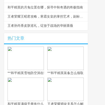
和平精英的月兔位置在哪，探寻中秋奇遇的终极指南
王者荣耀王昭君攻略，寒霜女皇的掌控艺术，副标题，极致控制与爆发连招心得
王者孙尚香皮肤巡礼，绽放于战场的华丽蔷薇
热门文章
**和平精英雪地防空洞在哪里，副标题，冰封秘境与战术宝库探寻指
**和平精英装备怎么领取，资深玩家的
和平精英满级手册有什么用，解锁巅峰体验的多维钥匙
王者荣耀师徒关系怎么解除，游戏情谊