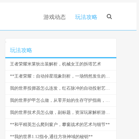
游戏动态
玩法攻略
.
玩法攻略
王者荣耀米莱狄出装解析，机械女王的拆塔艺术
**王者荣耀：自动掉星现象剖析，一场悄然发生的信任危机**
我的世界投掷器怎么连发，红石脉冲的自动投射艺术，红石玩家的进阶乐章
我的世界护甲怎么做，从零开始的生存守护指南，副标题探索打造与强化的终极奥秘
我的世界技术员怎么做，副标题，资深玩家解析游戏科技进阶之路
**和平精英怎么爬到窗户，攀窗战术的艺术与细节**
**我的世界1.12指令,通往方块神域的秘钥**