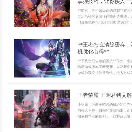
掌握技巧，让你快人一步
**前言，关于超级跳的遐想**在
灵活巧妙的身法往往能创造奇迹，
们形象地称为“兔子跳”或“超级跳”
**王者怎么清除缓存
机优化心得**
**手机空间告急的困扰**作为一
随着游戏版本不断更新，以及我们
游戏加载变得异常缓慢，进入对战前.
王者荣耀 王昭君铭文
小标题，理解王昭君的核心定位在
的强大不在于瞬间的狂暴输出，而
招依赖精准的预判，一旦将敌人置于