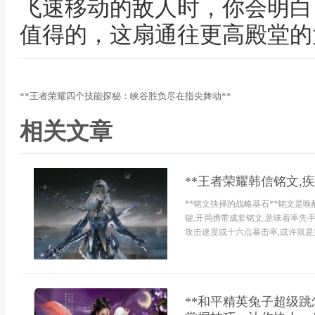
飞速移动的敌人时，你会明白
值得的，这扇通往更高殿堂的
**王者荣耀四个技能探秘：峡谷胜负尽在指尖舞动**
相关文章
**王者荣耀韩信铭文,
**铭文抉择的战略基石**铭文是
键,开局携带成套铭文,意味着率先
攻击速度或十六点暴击率,或许就是第
**和平精英兔子超级