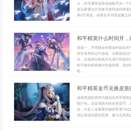
义，转号通常指将游戏账号从一个
是玩家通过共享账号密码或利用某
果iOS系统，或者在不同渠道服之间
和平精英什么时间开，
段落一，开局跳伞的黄金时刻在和
绝非简单的运气游戏，当航线划过
伍，会选择在航线尽头或中段提前
则可能在航线侧方快速脱离，追求
枪...
和平精英金币兑换皮肤
游戏资源的管理与规划在和平精英
医疗包，还是系统内的各类货币，
估，许多人追逐着华丽的军需与转
何以资深玩家的思维，最大化利用金