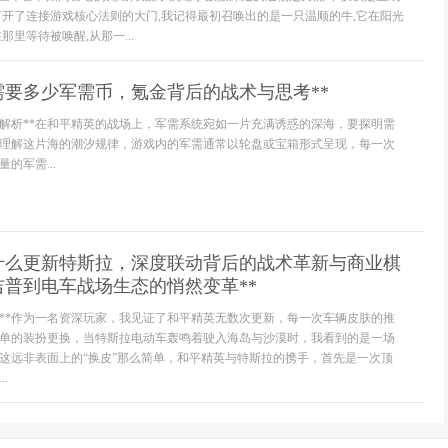
打开了连接游戏核心法则的大门,我记得最初召唤出的是一只温顺的牛,它在阳光
那里等待被唤醒,从那一...
需要多少军需币，氪金背后的战术与思考**
制解析**在和平精英的战场上，军需系统宛如一片充满诱惑的深海，要探明需
理解这片海的潮汐规律，游戏内的军需通常以轮盘或宝箱形式呈现，每一次
的军需...
为什么更新特斯拉，深度联动背后的战术革新与商业棋
普到电车战场生态的悄然变革**
化**作为一名资深玩家，我见证了和平精英无数次更新，每一次车辆皮肤的推
单的装扮更换，当特斯拉电动车轰鸣着驶入海岛与沙漠时，我看到的是一场
这远非表面上的“换皮”那么简单，和平精英与特斯拉的携手，首先是一次顶
.