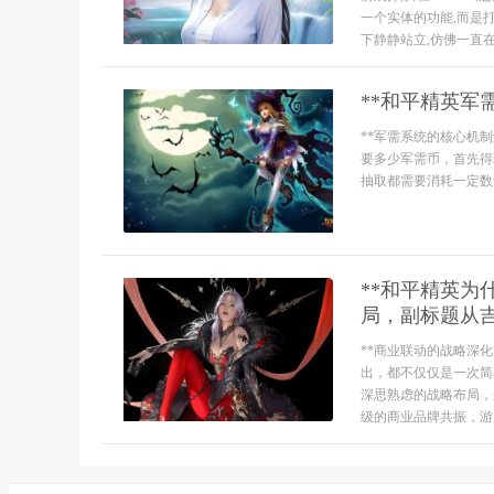
一个实体的功能,而是
下静静站立,仿佛一直在
**和平精英军
**军需系统的核心机
要多少军需币，首先得
抽取都需要消耗一定数量
**和平精英
局，副标题从吉
**商业联动的战略深
出，都不仅仅是一次简
深思熟虑的战略布局，
级的商业品牌共振，游..