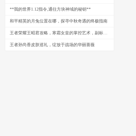
**我的世界1.12指令,通往方块神域的秘钥**
和平精英的月兔位置在哪，探寻中秋奇遇的终极指南
王者荣耀王昭君攻略，寒霜女皇的掌控艺术，副标题，极致控制与爆发连招心得
王者孙尚香皮肤巡礼，绽放于战场的华丽蔷薇