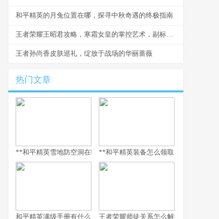
和平精英的月兔位置在哪，探寻中秋奇遇的终极指南
王者荣耀王昭君攻略，寒霜女皇的掌控艺术，副标题，极致控制与爆发连招心得
王者孙尚香皮肤巡礼，绽放于战场的华丽蔷薇
热门文章
**和平精英雪地防空洞在哪里，副标题，冰封秘境与战术宝库探寻指
**和平精英装备怎么领取，资深玩家的
和平精英满级手册有什么用，解锁巅峰体验的多维钥匙
王者荣耀师徒关系怎么解除，游戏情谊