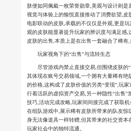
肤便如同佩戴一枚荣誉勋章,美观与设计则是直
视觉与体验上的愉悦直接推动了消费欲望,皮
电影联动的皮肤,承载的不仅仅是外观,更是玩
观的皮肤能显著提升玩家的辨识度与满足感,这
皮肤的出售,本质上是在出售一套融合了稀有,
玩家视角下的“出售”与流转生态
尽管游戏内禁止直接交易,但围绕皮肤的
其体现在账号交易领域,一个拥有大量稀有绝
的价格,这构成了皮肤价值的另类“变现”,玩
行着活跃的虚拟资产交易,另一种隐性“出售”
技巧,活动完成攻略,玩家间间接完成了获取机
在组队游戏中,展示稀有皮肤所带来的队友惊叹
身无法像道具一样转赠,但其带来的社交资本
玩家社会中的独特流通。