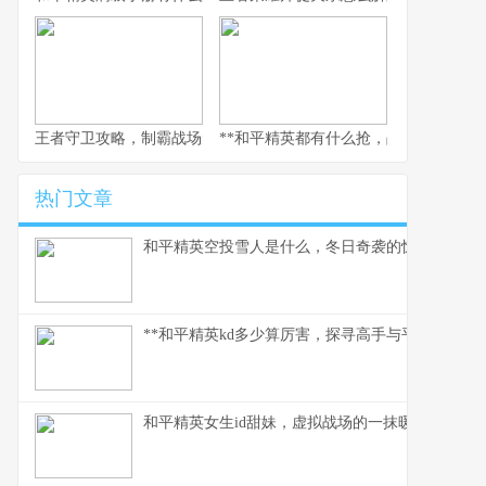
王者守卫攻略，制霸战场的不败法则，副标题，资深玩家的战术精
**和平精英都有什么抢，战术对决的核心
热门文章
和平精英空投雪人是什么，冬日奇袭的惊喜彩蛋
**和平精英kd多少算厉害，探寻高手与平民的真实分
和平精英女生id甜妹，虚拟战场的一抹暖色，副标