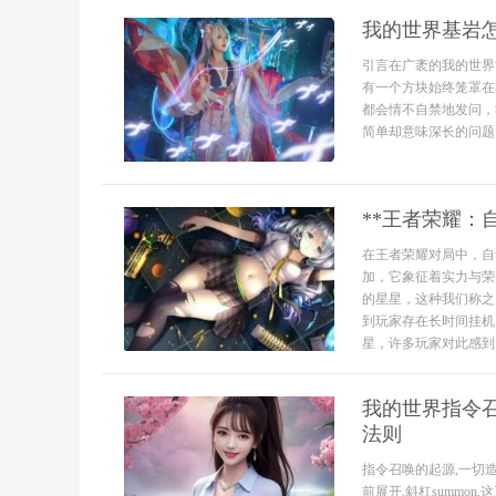
我的世界基岩
引言在广袤的我的世界
有一个方块始终笼罩在
都会情不自禁地发问，
简单却意味深长的问题。.
**王者荣耀：
在王者荣耀对局中，自
加，它象征着实力与荣
的星星，这种我们称之
到玩家存在长时间挂机
星，许多玩家对此感到困
我的世界指令召
法则
指令召唤的起源,一切
前展开,斜杠summo