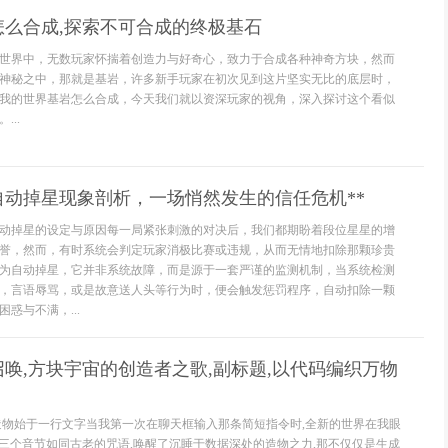
怎么合成,探索不可合成的终极基石
世界中，无数玩家怀揣着创造力与好奇心，致力于合成各种神奇方块，然而
神秘之中，那就是基岩，许多新手玩家在初次见到这片坚实无比的底层时，
我的世界基岩怎么合成，今天我们就以资深玩家的视角，深入探讨这个看似
..
自动掉星现象剖析，一场悄然发生的信任危机**
动掉星的设定与原因每一局紧张刺激的对决后，我们都期盼着段位星星的增
誉，然而，有时系统会判定玩家消极比赛或违规，从而无情地扣除那颗珍贵
为自动掉星，它并非系统故障，而是源于一套严谨的监测机制，当系统检测
，言语辱骂，或是故意送人头等行为时，便会触发惩罚程序，自动扣除一颗
惑与不满，...
唤,方块宇宙的创造者之歌,副标题,以代码编织万物
造物始于一行文字当我第一次在聊天框输入那条简短指令时,全新的世界在我眼
n,这三个音节如同古老的咒语,唤醒了沉睡于数据深处的造物之力,那不仅仅是生成