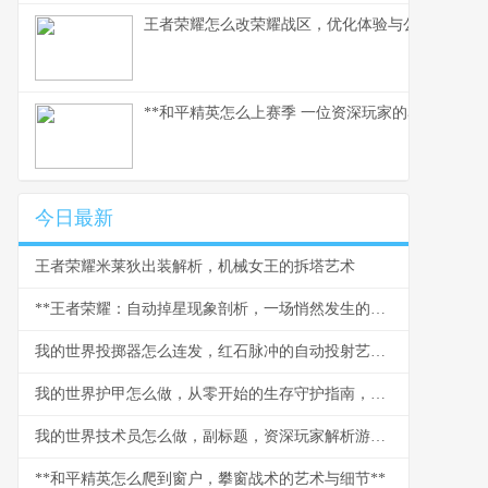
王者荣耀怎么改荣耀战区，优化体验与公平之路
**和平精英怎么上赛季 一位资深玩家的赛季实战心得
今日最新
王者荣耀米莱狄出装解析，机械女王的拆塔艺术
**王者荣耀：自动掉星现象剖析，一场悄然发生的信任危机**
我的世界投掷器怎么连发，红石脉冲的自动投射艺术，红石玩家的进阶乐章
我的世界护甲怎么做，从零开始的生存守护指南，副标题探索打造与强化的终极奥秘
我的世界技术员怎么做，副标题，资深玩家解析游戏科技进阶之路
**和平精英怎么爬到窗户，攀窗战术的艺术与细节**