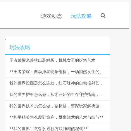
游戏动态
玩法攻略
.
玩法攻略
王者荣耀米莱狄出装解析，机械女王的拆塔艺术
**王者荣耀：自动掉星现象剖析，一场悄然发生的信任危机**
我的世界投掷器怎么连发，红石脉冲的自动投射艺术，红石玩家的进阶乐章
我的世界护甲怎么做，从零开始的生存守护指南，副标题探索打造与强化的终极奥秘
我的世界技术员怎么做，副标题，资深玩家解析游戏科技进阶之路
**和平精英怎么爬到窗户，攀窗战术的艺术与细节**
**我的世界1.12指令,通往方块神域的秘钥**