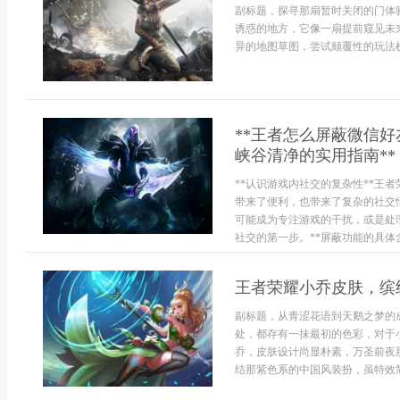
副标题，探寻那扇暂时关闭的门体
诱惑的地方，它像一扇提前窥见未
异的地图草图，尝试颠覆性的玩法机
**王者怎么屏蔽微信
峡谷清净的实用指南**
**认识游戏内社交的复杂性**王
带来了便利，也带来了复杂的社交
可能成为专注游戏的干扰，或是处
社交的第一步。**屏蔽功能的具体含
王者荣耀小乔皮肤，缤
副标题，从青涩花语到天鹅之梦的
处，都存有一抹最初的色彩，对于小
乔，皮肤设计尚显朴素，万圣前夜
结那紫色系的中国风装扮，虽特效简