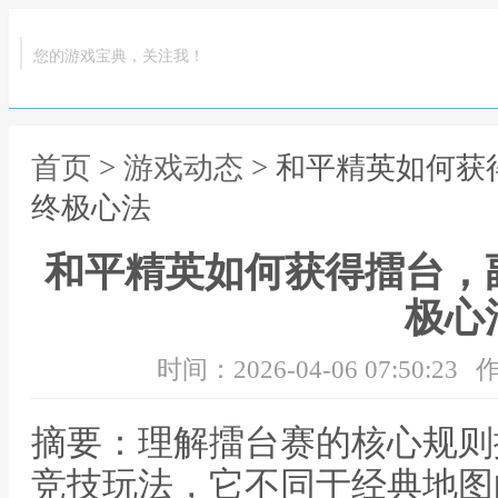
您的游戏宝典，关注我！
首页
>
游戏动态
> 和平精英如何
终极心法
和平精英如何获得擂台，
极心
时间：2026-04-06 07:50:23
作
摘要：理解擂台赛的核心规则
竞技玩法，它不同于经典地图