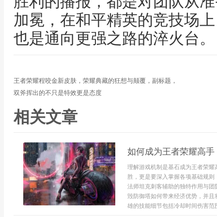
胜利的播报，都是对团队从准
加冕，在和平精英的竞技场上
也是通向更强之路的淬火台。
王者荣耀程咬金新皮肤，荣耀典藏的狂想与颠覆，副标题，
双斧挥出的不只是特效更是态度
相关文章
如何成为王者荣耀高手
理解游戏机制是基石成为王者荣耀
胜，更是要深入掌握各项基础规则
法师坦克刺客辅助的独特作用与团
毁防御塔如何带来经济优势，并且
雄的技能细节包括冷却时间伤害范围与