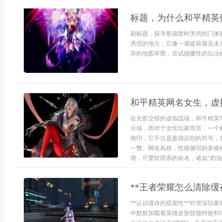
标题，为什么和平精英
副标题，探寻那扇暂时关闭的门体
诱惑的地方，它像一扇提前窥见未
异的地图草图，尝试颠覆性的玩法机
和平精英网名女生，虚
在光影交错的虚拟战场，和平精英
示场，而对于女性玩家而言，一个
烙印，它不仅是敌我识别的符号，
一瞥。网名风格，性格侧写的多棱
谱，可爱软萌系的命名，诸如“奶油小桃
**王者荣耀怎么清除
**认识缓存的双面性**对资深玩
中默默加载着英雄皮肤技能特效和