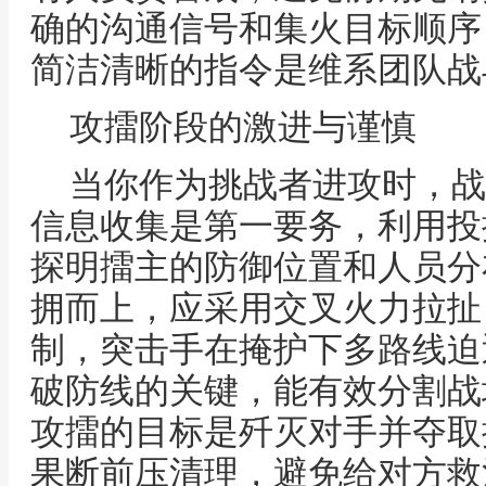
确的沟通信号和集火目标顺序
简洁清晰的指令是维系团队战
攻擂阶段的激进与谨慎
当你作为挑战者进攻时，战
信息收集是第一要务，利用投
探明擂主的防御位置和人员分
拥而上，应采用交叉火力拉扯
制，突击手在掩护下多路线迫
破防线的关键，能有效分割战
攻擂的目标是歼灭对手并夺取
果断前压清理，避免给对方救