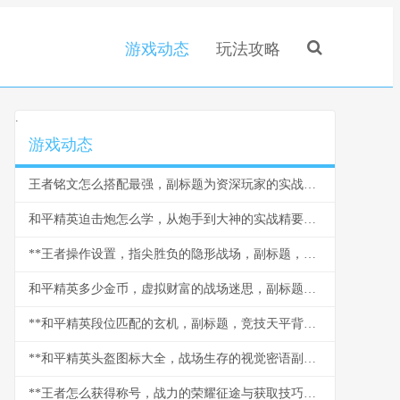
游戏动态
玩法攻略
.
游戏动态
王者铭文怎么搭配最强，副标题为资深玩家的实战铭文哲学
和平精英迫击炮怎么学，从炮手到大神的实战精要，副标题，曲线艺术的掌握与战场节奏的掌控
**王者操作设置，指尖胜负的隐形战场，副标题，从微操到战略的进阶之路**
和平精英多少金币，虚拟财富的战场迷思，副标题，金币价值的深层反思
**和平精英段位匹配的玄机，副标题，竞技天平背后的博弈**
**和平精英头盔图标大全，战场生存的视觉密语副标题**
**王者怎么获得称号，战力的荣耀征途与获取技巧详解**