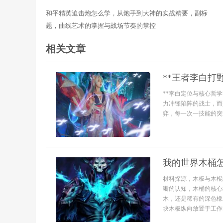
和平精英迫击炮怎么学，从炮手到大神的实战精要，副标
题，曲线艺术的掌握与战场节奏的掌控
相关文章
**王者李白打
**李白定位与核心哲
力冲锋陷阵的战士，而
弈，每一次一技能的突
我的世界木桶
材料探源，木板与木棍
晰的认知，木桶的核心
木，还是稀有的深色橡
块木板纵向放置于工作..