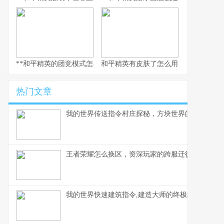
**和平精英的团竞模式怎么换枪，副标题为短兵相接的武器博弈智慧
和平精英有皮肤了怎么用，从仓库到战
热门文章
我的世界传送指令村庄探秘，方块世界的瞬间移动
王者荣耀怎么换区，资深玩家的跨服迁徙指南，副
我的世界快速建筑指令,建造大师的终极秘诀,副标题