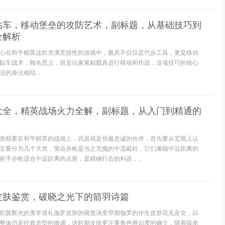
贴车，移动堡垒的攻防艺术，副标题，从基础技巧到
全解析
心在和平精英这款充满竞技性的游戏中，载具不仅仅是代步工具，更是移动
贴车战术，顾名思义，就是玩家紧贴载具进行移动和作战，这项技巧的核心
的身法相结...
大全，精英战场火力全解，副标题，从入门到精通的
类精要在和平精英的战场上，武器就是你最忠诚的伙伴，首先要从宏观上认
主要分为几个大类，突击步枪是当之无愧的中流砥柱，它们兼顾中近距离的
射手步枪适合中远距离的点射，是精确打击的利器，...
皮肤鉴赏，破晓之光下的箭羽诗篇
炽翼辉光的美学巡礼伽罗皮肤的视觉演变早期伽罗的伴生皮肤花见巫女，以
整体仍是经典造型的微调，这时期皮肤更注重角色辨识度的确立，随着版本