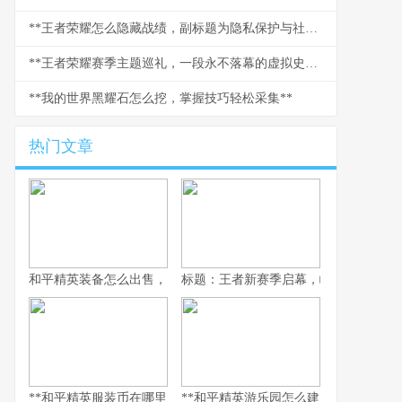
**王者荣耀怎么隐藏战绩，副标题为隐私保护与社交博弈的艺术**
**王者荣耀赛季主题巡礼，一段永不落幕的虚拟史诗**
**我的世界黑耀石怎么挖，掌握技巧轻松采集**
热门文章
和平精英装备怎么出售，资深玩家的交易谋略副标题，虚拟战场的
标题：王者新赛季启幕，峡谷变革与玩
**和平精英服装币在哪里用，老兵的时尚购物指南，副标题，揭秘虚
**和平精英游乐园怎么建：从虚拟战场