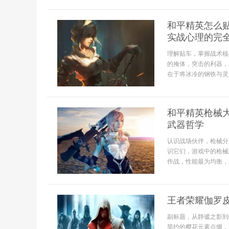
和平精英怎么
实战心理的完
理解贴车，掌握战术核
的掩体，突击的利器，
在于将冰冷的钢铁与灵活
和平精英枪械
武器哲学
认识战场伙伴，枪械分
识它们，游戏中的枪械
作战，性能最为均衡，
王者荣耀伽罗
副标题，从静谧之影到
简约的樱花元素点缀，