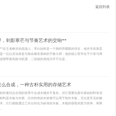
返回列表
野，剑影寒芒与节奏艺术的交响**
学**在王者峡谷的战场上，李白始终是一个独特而耀眼的存在，他并非依靠蛮
是一位以灵动身姿与致命爆发著称的节奏大师，他的核心哲学在于计算与博
进都带着风险与机遇，二技能的画地为牢不仅是...
怎么合成，一种古朴实用的存储艺术
的朴素结合在我的世界中合成木桶并不复杂，但它需要玩家对基础材料有清
材料是木板与木棍，任何种类的木材都可以用于制作木板，无论是常见的橡
木，它们都能通过工作台转化为标准的木板，木棍的获取则更为简单，将两
.