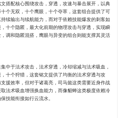
铭文搭配核心围绕攻击，穿透，攻速与暴击展开，以典
择十个无双，十个鹰眼，十个夺萃，这套组合提供了可
其持续输出与续航能力，而对于依赖技能爆发的刺客如
眼，十个隐匿，最大化前期的物理攻击与穿透，实现瞬
士，调和隐匿混搭，鹰眼与异变的组合则能支撑其灵活
性集中于法术攻击，法术穿透，冷却缩减与法术吸血，
眼，十个狩猎，这套铭文提供了均衡的法术穿透与攻
与支援效率，但对于诸葛亮，司马懿这类需要近身作战
获取法术吸血增强换血能力，而像貂蝉这类极度依赖冷
确保技能衔接如行云流水。