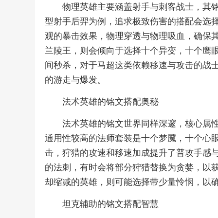
物理英雄主要涵盖射手与刺客战士，其
型射手后羿为例，追求极致伤害的搭配会选
观的暴击效果，物理穿透与物理吸血，确保
兰陵王，则会倾向于选择十个异变，十个鹰
间秒杀，对于马超这类依赖移速与攻击的战
的游走与爆发。
法术英雄的铭文搭配奥秘
法术英雄的铭文世界同样深邃，核心属
通用性较高的法师套装是十个梦魇，十个心
击，狩猎的攻速和移速加成提升了普攻手感
的法刺，有时会将部分狩猎替换为贪婪，以
却缩减的英雄，则可能选择带少量怜悯，以
坦克辅助的铭文搭配智慧