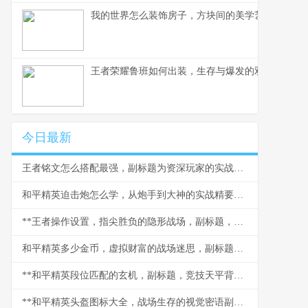
我的世界怎么装饰房子，方块间的美学艺术
王者荣耀鲁班如何出装，生存与爆发的双重艺术，
今日最新
王者铭文怎么搭配最强，副标题为资深玩家的实战铭文哲学
和平精英迫击炮怎么学，从炮手到大神的实战精要，副标题，曲线艺术的掌握与战场节奏的掌控
**王者操作设置，指尖胜负的隐形战场，副标题，从微操到战略的进阶之路**
和平精英多少金币，虚拟财富的战场迷思，副标题，金币价值的深层反思
**和平精英段位匹配的玄机，副标题，竞技天平背后的博弈**
**和平精英头盔图标大全，战场生存的视觉密语副标题**