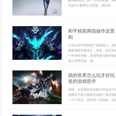
瞬间被拉回二零一九年的初夏，那
它的SS1赛季正式登场，我记得...
和平精英两指操作设置
则
引言在和平精英的广袤战场上，操
佛复杂即代表强大，然而，回归本
一种历经考验，充满智慧与效率的
场上挥洒自如，成...
我的世界怎么玩才好玩
造的游戏哲学
启程，从经典的生存模式开始对于
色降生于那片随机生成的广阔天地
一个工作台，挖到第一块煤炭，这些