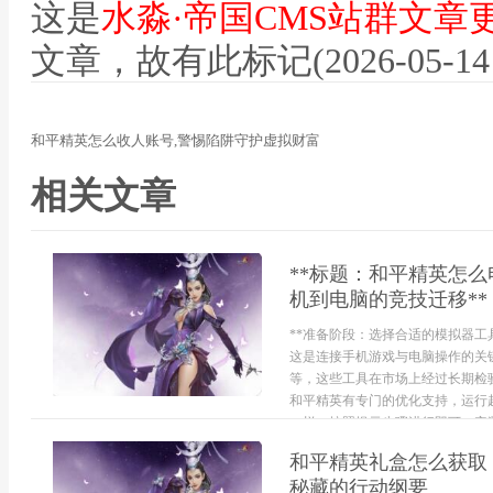
这是
水淼·帝国CMS站群文章
文章，故有此标记(2026-05-14 12
和平精英怎么收人账号,警惕陷阱守护虚拟财富
相关文章
**标题：和平精英怎
机到电脑的竞技迁移**
**准备阶段：选择合适的模拟器工
这是连接手机游戏与电脑操作的关
等，这些工具在市场上经过长期检
和平精英有专门的优化支持，运行
一样，按照提示步骤进行即可，安装完
和平精英礼盒怎么获取
秘藏的行动纲要