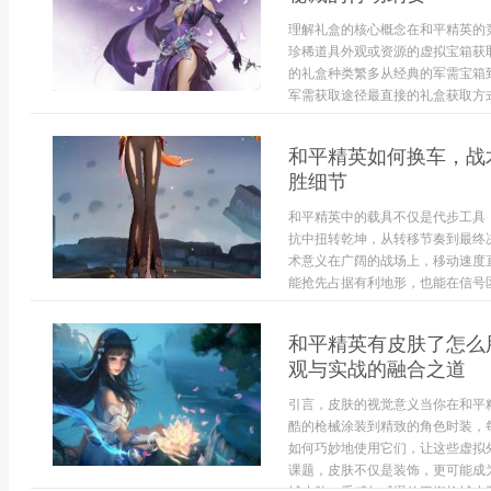
理解礼盒的核心概念在和平精英的
珍稀道具外观或资源的虚拟宝箱获
的礼盒种类繁多从经典的军需宝箱
军需获取途径最直接的礼盒获取方式
和平精英如何换车，战
胜细节
和平精英中的载具不仅是代步工具
抗中扭转乾坤，从转移节奏到最终
术意义在广阔的战场上，移动速度
能抢先占据有利地形，也能在信号区
和平精英有皮肤了怎么
观与实战的融合之道
引言，皮肤的视觉意义当你在和平
酷的枪械涂装到精致的角色时装，
如何巧妙地使用它们，让这些虚拟
课题，皮肤不仅是装饰，更可能成