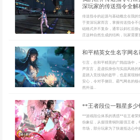
深玩家的传送指令全解
传送指令的起源与基础概念在我的
于资深玩家而言，掌握传送指令不
础格式并不复杂，通常以斜杠后接
庄这种自然生成的结构，玩家需要更深
和平精英女生名字网名
引言，在和平精英的广阔战场中，
声宣言，是虚拟身份与实战风格的
是踏入竞技场的盔甲，也是展现独
安心，令对手侧目。霸气网名的核
然外溢...
**王者段位一颗星多少
**游戏段位体系的诱惑**在王者
份象征，从倔强青铜到最强王者，
市场，部分玩家为了快速抵达心中的“