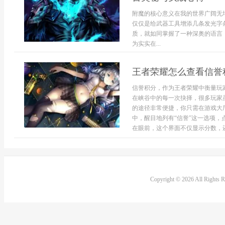
附魔的核心意义在我的世界广阔无
仅仅是给武器工具增添几条发光字
质，就如同掌握了一种深奥的语言
为实实在...
王者荣耀怎么查看信誉
信誉积分，作为王者荣耀中衡量玩
在峡谷中的每一次抉择，很多玩家
的途径非常便捷，你只需在游戏大
中，醒目地列有“信誉”这一选项
在眼前，这个界面不仅显示分数，还
Copyright © 2026 All Rights