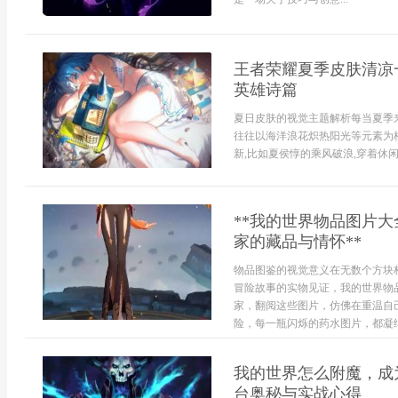
王者荣耀夏季皮肤清凉
英雄诗篇
夏日皮肤的视觉主题解析每当夏季
往往以海洋浪花炽热阳光等元素为核
新,比如夏侯惇的乘风破浪,穿着休闲
**我的世界物品图片
家的藏品与情怀**
物品图鉴的视觉意义在无数个方块
冒险故事的实物见证，我的世界物
家，翻阅这些图片，仿佛在重温自
险，每一瓶闪烁的药水图片，都凝结
我的世界怎么附魔，成
台奥秘与实战心得