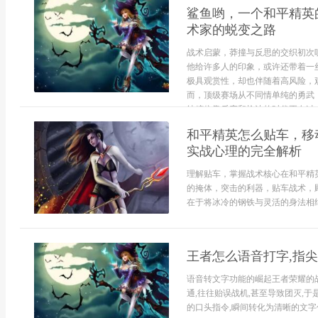
鲨鱼哟，一个和平精英
术家的蜕变之路
战术启蒙，莽撞与反思的交织初次
他给许多人的印象，或许还带着一
极具观赏性，却也伴随着高风险，
而，顶级赛场从不同情单纯的勇武
纯粹依靠反应和枪法的时代正在过去，
和平精英怎么贴车，移
实战心理的完全解析
理解贴车，掌握战术核心在和平精
的掩体，突击的利器，贴车战术，
在于将冰冷的钢铁与灵活的身法相结.
王者怎么语音打字,指
语音转文字功能的崛起王者荣耀的战
通,往往贻误战机,甚至导致团灭,
的口头指令,瞬间转化为清晰的文字信息