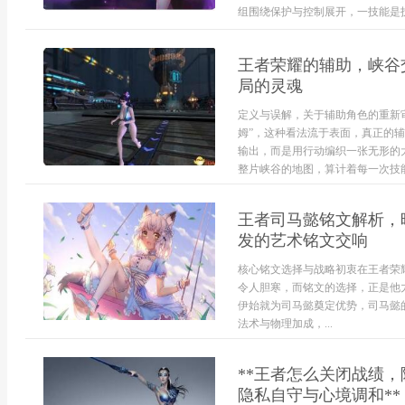
组围绕保护与控制展开，一技能是护
王者荣耀的辅助，峡谷
局的灵魂
定义与误解，关于辅助角色的重新审
姆”，这种看法流于表面，真正的
输出，而是用行动编织一张无形的
整片峡谷的地图，算计着每一次技能
王者司马懿铭文解析，
发的艺术铭文交响
核心铭文选择与战略初衷在王者荣
令人胆寒，而铭文的选择，正是他
伊始就为司马懿奠定优势，司马懿
法术与物理加成，...
**王者怎么关闭战绩
隐私自守与心境调和**