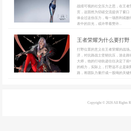
战绩可视的社交压力之思，在王者
页，这固然为切磋交流提供了窗口
体会过这份压力，每一场胜利或败
表中的目光，或许带着赞许...
王者荣耀为什么要打野
打野位置的意义在王者荣耀的战场
济，对抗路战士坚韧抗压，游走路
大师，他的行动轨迹往往决定了前
的精力，实际上，打野远不止是刷
路，将团队力量拧成一股绳的关键角
Copyright © 2026 All Rights