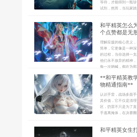
等待，才能得到一瓶珍
试剂，然而，当玩家踏
和平精英怎么
个点赞都是无
理解应援的核心意义，
简单，它更像是一种深
的过程，当你选择一支
他们永不放弃的精神，
每一次呐喊，都在为那
**和平精英
物精通指南**
认识手雷，战场多面手
其价值，它不仅是清理
区，扔雷不只是为了直
手逃离掩体，在决赛圈
和平精英女生