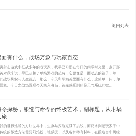
返回列表
里面有什么，战场万象与玩家百态
类射击游戏中征战多年的老玩家，我早已习惯在每日的闲暇时光里，点开那
英对我来说，早已超越了单纯游戏的范畴，它更像是一面动态的镜子，每一
的战场风貌与人生百态，那么，今天和平精英里面有什么，这简单一问，却
景象。今日之战场景观今天踏入海岛，首先感受到的是天气系统的微...
指令探秘，酿造与命令的终极艺术，副标题，从坩埚
之旅
我的世界浩瀚的方块世界中，生存与探险充满了挑战，而药水则是玩家手中
传统的酿造方法需要烈焰粉，地狱疣，以及各种稀有材料，在酿造台中历经