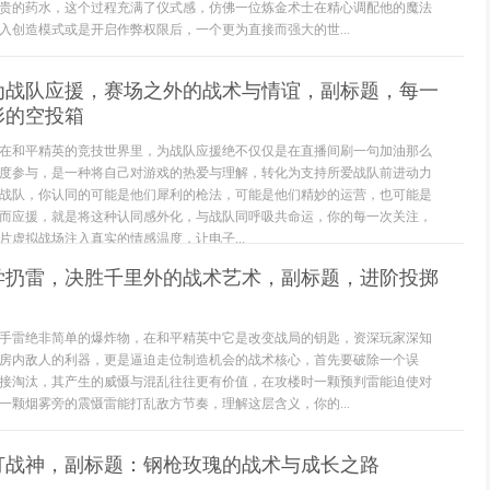
贵的药水，这个过程充满了仪式感，仿佛一位炼金术士在精心调配他的魔法
入创造模式或是开启作弊权限后，一个更为直接而强大的世...
为战队应援，赛场之外的战术与情谊，副标题，每一
形的空投箱
在和平精英的竞技世界里，为战队应援绝不仅仅是在直播间刷一句加油那么
度参与，是一种将自己对游戏的热爱与理解，转化为支持所爱战队前进动力
战队，你认同的可能是他们犀利的枪法，可能是他们精妙的运营，也可能是
而应援，就是将这种认同感外化，与战队同呼吸共命运，你的每一次关注，
片虚拟战场注入真实的情感温度，让电子...
教学扔雷，决胜千里外的战术艺术，副标题，进阶投掷
手雷绝非简单的爆炸物，在和平精英中它是改变战局的钥匙，资深玩家深知
房内敌人的利器，更是逼迫走位制造机会的战术核心，首先要破除一个误
接淘汰，其产生的威慑与混乱往往更有价值，在攻楼时一颗预判雷能迫使对
一颗烟雾旁的震慑雷能打乱敌方节奏，理解这层含义，你的...
打战神，副标题：钢枪玫瑰的战术与成长之路