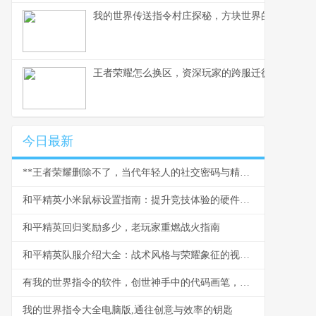
我的世界传送指令村庄探秘，方块世界的瞬间移动
王者荣耀怎么换区，资深玩家的跨服迁徙指南，副
今日最新
**王者荣耀删除不了，当代年轻人的社交密码与精神围城**
和平精英小米鼠标设置指南：提升竞技体验的硬件优化之道
和平精英回归奖励多少，老玩家重燃战火指南
和平精英队服介绍大全：战术风格与荣耀象征的视觉解码
有我的世界指令的软件，创世神手中的代码画笔，副标题，重塑方块世界的艺术与科学
我的世界指令大全电脑版,通往创意与效率的钥匙