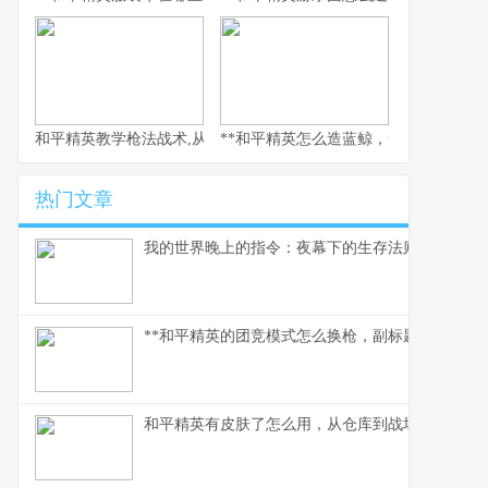
和平精英教学枪法战术,从新手到战神的心路历程
**和平精英怎么造蓝鲸，一场虚拟海洋的
热门文章
我的世界晚上的指令：夜幕下的生存法则
**和平精英的团竞模式怎么换枪，副标题为短兵相接
和平精英有皮肤了怎么用，从仓库到战场的战术美