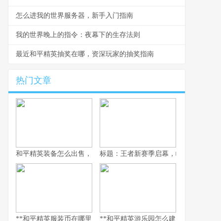
怎么进我的世界服务器，新手入门指南
我的世界晚上的指令：夜幕下的生存法则
最近和平精英抽奖在哪，资深玩家的抽奖指南
热门文章
和平精英装备怎么出售，资深玩家的交易谋略副标题，虚拟战场的
标题：王者新赛季启幕，峡谷变革与玩
**和平精英服装币在哪里用，老兵的时尚购物指南，副标题，揭秘虚
**和平精英游乐园怎么建：从虚拟战场