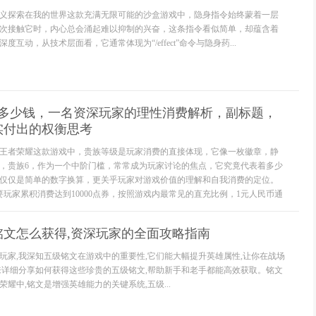
义探索在我的世界这款充满无限可能的沙盒游戏中，隐身指令始终蒙着一层
次接触它时，内心总会涌起难以抑制的兴奋，这条指令看似简单，却蕴含着
互动，从技术层面看，它通常体现为“/effect”命令与隐身药...
6多少钱，一名资深玩家的理性消费解析，副标题，
实付出的权衡思考
王者荣耀这款游戏中，贵族等级是玩家消费的直接体现，它像一枚徽章，静
，贵族6，作为一个中阶门槛，常常成为玩家讨论的焦点，它究竟代表着多少
仅仅是简单的数字换算，更关乎玩家对游戏价值的理解和自我消费的定位。
要玩家累积消费达到10000点券，按照游戏内最常见的直充比例，1元人民币通
铭文怎么获得,资深玩家的全面攻略指南
玩家,我深知五级铭文在游戏中的重要性,它们能大幅提升英雄属性,让你在战场
来详细分享如何获得这些珍贵的五级铭文,帮助新手和老手都能高效获取。铭文
耀中,铭文是增强英雄能力的关键系统,五级...