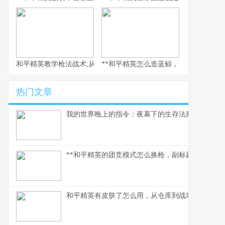
和平精英教学枪法战术,从新手到战神的心路历程
**和平精英怎么造蓝鲸，一场虚拟海洋的
热门文章
我的世界晚上的指令：夜幕下的生存法则
**和平精英的团竞模式怎么换枪，副标题为短兵相接
和平精英有皮肤了怎么用，从仓库到战场的战术美