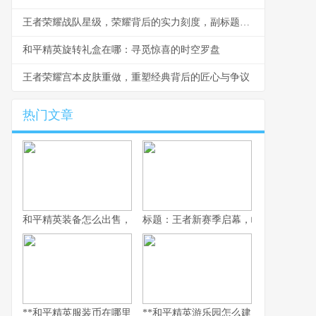
王者荣耀战队星级，荣耀背后的实力刻度，副标题，探索段位之上的团队金字塔
和平精英旋转礼盒在哪：寻觅惊喜的时空罗盘
王者荣耀宫本皮肤重做，重塑经典背后的匠心与争议
热门文章
和平精英装备怎么出售，资深玩家的交易谋略副标题，虚拟战场的
标题：王者新赛季启幕，峡谷变革与玩
**和平精英服装币在哪里用，老兵的时尚购物指南，副标题，揭秘虚
**和平精英游乐园怎么建：从虚拟战场