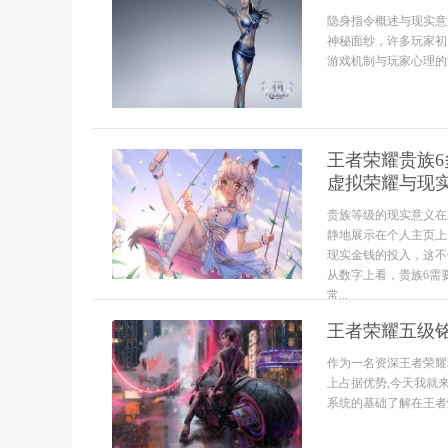
隐身指令概述与现实意
神秘面纱，许多玩家初
游戏机制与玩家心理的深度
王者荣耀贵族
虚拟荣耀与现
贵族等级的现实意义在
静地展示在个人主页上
现实金钱的投入，这不
从数字上看，贵族6需
常...
王者荣耀五级
作为一名资深王者荣耀
上占据优势,今天我就
系统的基础了解在王者荣