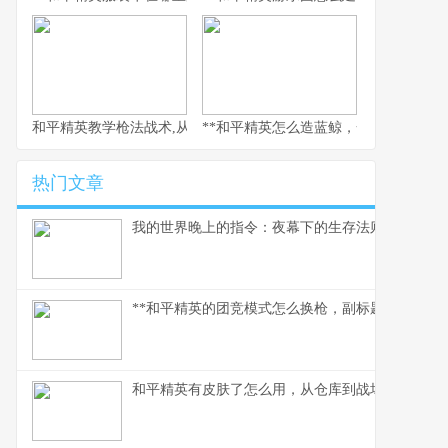
和平精英教学枪法战术,从新手到战神的心路历程
**和平精英怎么造蓝鲸，一场虚拟海洋的
热门文章
我的世界晚上的指令：夜幕下的生存法则
**和平精英的团竞模式怎么换枪，副标题为短兵相接
和平精英有皮肤了怎么用，从仓库到战场的战术美