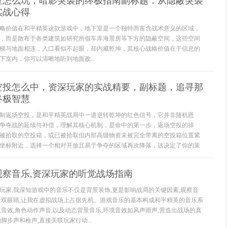
室怎么玩，暗影突袭的终极指南副标题：从隐蔽突袭
实战心得
略价值在和平精英这款游戏中，地下室是一个独特而富含战术意义的区域，
，而是散布于各类建筑如研究所假车库海景房等下方的隐蔽空间，这些空间
梯与地面相连，入口看似不起眼，却内藏乾坤，其核心战略价值在于信息的
下室内，你可以清晰地听到地面敌...
空投怎么中，资深玩家的实战精要，副标题，追寻那
终极智慧
制返场空投，是和平精英战局中一道逆转乾坤的红色信号，它并非随机恩
争夺战的延续与补偿，理解其核心机制，是命中的第一步，返场空投的掉
被拾取的空投箱，或已被拾取但内部高级物资未被完全带离的空投箱位置紧
坐标附近，选择一个相对开放且易于争夺的区域再次降落，这决定了你的策
观察音乐,资深玩家的听觉战场指南
玩家,我深知游戏中的音乐不仅是背景装饰,更是影响战局的关键因素,观察音
一双眼睛,让我在虚拟战场上占据先机。游戏音乐的基本构成和平精英的音乐系
境音效,角色动作声音,以及动态背景音乐,环境音效如风声雨声,营造出战场的真
脚步声和枪声,直接关联玩家行动...