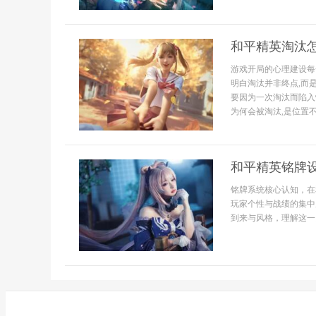
和平精英淘汰
游戏开局的心理建设每
明白淘汰并非终点,而
要因为一次淘汰而陷入
为何会被淘汰,是位置不
和平精英铭牌
铭牌系统核心认知，在
玩家个性与战绩的集中
到来与风格，理解这一