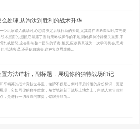
怎么处理,从淘汰到胜利的战术升华
一位玩家踏入战场时,心态是决定后续行动的关键,尤其是在遭遇淘汰时,首先要
是战术层面的提醒,它暴露了当前策略或操作的不足,因此保持冷静至关重要,不
慌乱或愤怒,这会影响整个团队的节奏,相反,应该将其视为一次学习机会,思考
佳,枪法失误,还是信息缺失,这种复盘思维能...
设置方法详析，副标题，展现你的独特战场印记
和平精英的战术竞技世界里，铭牌不仅是击倒对手后掉落的身份标识，更是
展现，它如同你的数字纹章，短暂地铭刻于战场土地之上，向他人宣告你的
点，是进行一切设置的前提，铭牌并非简...