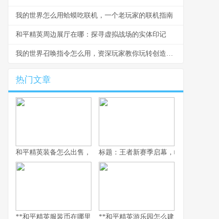
我的世界怎么用蛤蟆吃联机，一个老玩家的联机指南
和平精英周边展厅在哪：探寻虚拟战场的实体印记
我的世界召唤指令怎么用，资深玩家教你玩转创造与召唤的奥秘
热门文章
和平精英装备怎么出售，资深玩家的交易谋略副标题，虚拟战场的
标题：王者新赛季启幕，峡谷变革与玩
**和平精英服装币在哪里用，老兵的时尚购物指南，副标题，揭秘虚
**和平精英游乐园怎么建：从虚拟战场