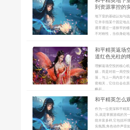
和平精英地下
到资源掌控的
地下室的基础认知与战
它并非指某个固定地点
通常通过一道狭窄的楼
不对称性，当你身处地
和平精英返场
道红色光柱的
理解返场空投的核心机
赐，而是对前一局空投
落，与上一局内首个未
密相关，它往往会在原
略起...
和平精英怎么
作为一位资深和平精英
乐,就是掌握游戏的另
统丰富多样,它包括环
实氛围,角色动作声音如