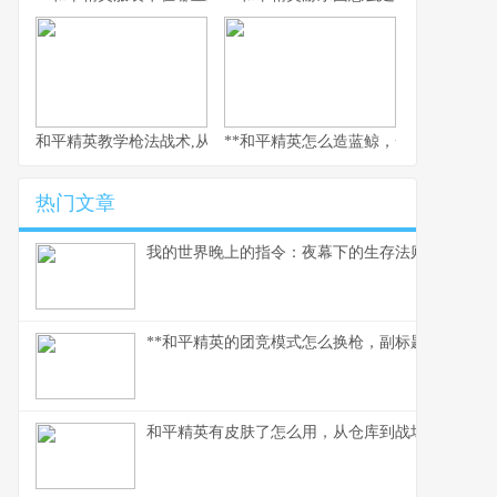
和平精英教学枪法战术,从新手到战神的心路历程
**和平精英怎么造蓝鲸，一场虚拟海洋的
热门文章
我的世界晚上的指令：夜幕下的生存法则
**和平精英的团竞模式怎么换枪，副标题为短兵相接
和平精英有皮肤了怎么用，从仓库到战场的战术美