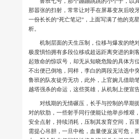
鲁班七号，那个蹦蹦跳跳的小个子，以
那嚣张的扫射，常常让对手在屏幕变灰后咬
一份长长的“死亡笔记”，上面写满了他的克
析。
机制层面的天生压制，位移与爆发的绝
极度惧怕拥有多段位移或超远距离突进的刺
起致命的惊叹号，却无从知晓危险的具体方
不出便已倒地，同样，李白的两段无法选中
鲁班的队友徒劳无功，此外，上官婉儿借助
越塔强杀的命运，这些英雄，从机制上便宣
对线期的无情碾压，长手与控制的早期
对的软肋，一些射手同行便能让他举步维艰
安全点射，持续消耗，压制其发育空间，百
需提心吊胆，一旦中枪，血量便岌岌可危，