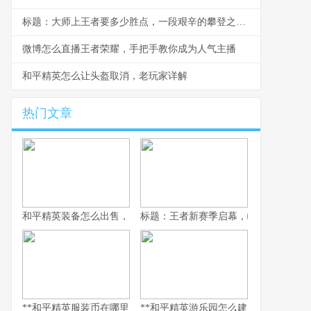
标题：大师上王者要多少胜点，一段艰辛的攀登之旅副标题：胜点背后的汗水与策略
微博怎么直播王者荣耀，手把手教你成为人气主播
和平精英怎么让头盔取消，老玩家详解
热门文章
和平精英装备怎么出售，资深玩家的交易谋略副标题，虚拟战场的
标题：王者新赛季启幕，峡谷变革与玩
**和平精英服装币在哪里用，老兵的时尚购物指南，副标题，揭秘虚
**和平精英游乐园怎么建：从虚拟战场