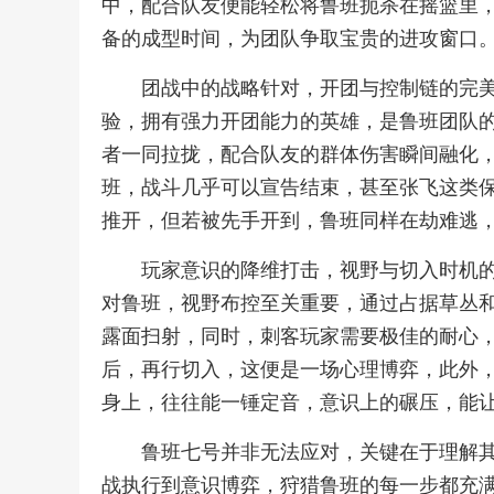
中，配合队友便能轻松将鲁班扼杀在摇篮里
备的成型时间，为团队争取宝贵的进攻窗口
团战中的战略针对，开团与控制链的完
验，拥有强力开团能力的英雄，是鲁班团队
者一同拉拢，配合队友的群体伤害瞬间融化
班，战斗几乎可以宣告结束，甚至张飞这类
推开，但若被先手开到，鲁班同样在劫难逃
玩家意识的降维打击，视野与切入时机
对鲁班，视野布控至关重要，通过占据草丛
露面扫射，同时，刺客玩家需要极佳的耐心
后，再行切入，这便是一场心理博弈，此外
身上，往往能一锤定音，意识上的碾压，能
鲁班七号并非无法应对，关键在于理解
战执行到意识博弈，狩猎鲁班的每一步都充