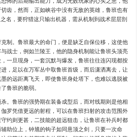
其恐怖的后期输出能力，成为无数玩家的心头之患，他
牙切齿，然而，正如峡谷中没有无敌的英雄，鲁班也有
星之名，要狩猎这只输出机器，需从机制到战术层层剖
对克制。鲁班最大的命门，便是缺乏自保位移，这使他
客与战士，例如兰陵王，他的隐身机制能让鲁班头顶亮
位，一旦现身，一套沉默与爆发，鲁班往往连闪现都按
突进，足以在万军丛中取鲁班首级，而后潇洒离去，让
笔墨的远距离飞天，即使鲁班身处塔下，也难以逃脱被
告了鲁班的脆弱。
扼杀。鲁班的强势期在装备成型后，而对线期则是他相
，伽罗凭借更远的射程，可以在鲁班扫射的攻击范围外
里守约则更甚，二技能的超远狙击，让鲁班在补兵时都
而辅助位上，钟馗的钩子如同悬顶之剑，只要一次命