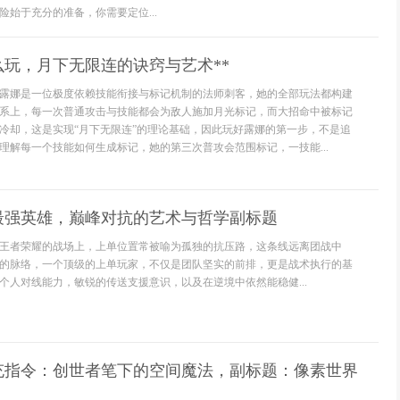
险始于充分的准备，你需要定位...
么玩，月下无限连的诀窍与艺术**
**露娜是一位极度依赖技能衔接与标记机制的法师刺客，她的全部玩法都构建
系上，每一次普通攻击与技能都会为敌人施加月光标记，而大招命中被标记
冷却，这是实现“月下无限连”的理论基础，因此玩好露娜的第一步，不是追
理解每一个技能如何生成标记，她的第三次普攻会范围标记，一技能...
最强英雄，巅峰对抗的艺术与哲学副标题
王者荣耀的战场上，上单位置常被喻为孤独的抗压路，这条线远离团战中
的脉络，一个顶级的上单玩家，不仅是团队坚实的前排，更是战术执行的基
个人对线能力，敏锐的传送支援意识，以及在逆境中依然能稳健...
填充指令：创世者笔下的空间魔法，副标题：像素世界