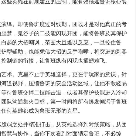
，这些英雄在前期建立的压制，能有效拖延鲁班核心装
。
美演绎。即便鲁班度过对线期，团战才是对他真正的考
的噩梦，鬼谷子的二技能闪现开团，能将鲁班及其保护
，白起的大招嘲讽，范围大且难以反应，一旦控住鲁
保护型辅助，也能凭借大招的反手咆哮，将突进的刺客
，控制链的衔接，让鲁班纵有闪现也插翅难飞。
的艺术。克星不止于英雄选择，更在于玩家的意识，针
和河道视野，压缩鲁班的安全活动区域，让他不敢轻易
，等待鲁班交掉二技能击退，或者其保护技能进入冷却
，团队沟通集火目标，第一时间将所有爆发倾泻于鲁班
让任何英雄都成为鲁班无形的克星。
其脆弱之处并精准打击，从英雄选择到对线策略，从团
满智慧与协作，当你下次看到对面锁定鲁班，不必惊