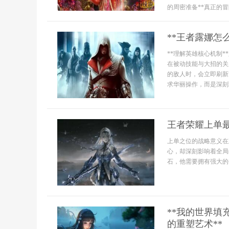
的周密准备**真正的冒
**王者露娜怎
**理解英雄核心机制
在被动技能与大招的关
的敌人时，会立即刷新
求华丽操作，而是深刻
王者荣耀上单
上单之位的战略意义在
心，却深刻影响着全局
石，他需要拥有强大的
**我的世界
的重塑艺术**