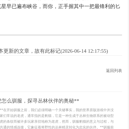
克星早已遍布峡谷，而你，正手握其中一把最锋利的匕
新的文章，故有此标记(2026-06-14 12:17:55)
返回列表
虎怎么驯服，探寻丛林伙伴的奥秘**
定**在开始驯服之前，我们必须明确一个关键事实，我的世界原版游戏中并没
家们常说的老虎，通常指的是豹猫，它是一种生成于丛林生物群系的被动型
虎的条纹而被许多玩家亲切地称为老虎，然而，驯服豹猫的意义与过程，与
共通的情感连接，它象征着将野性的丛林精灵转化为忠实的伙伴。**驯服前