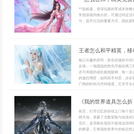
**副标题，资深玩家的零成本攻略
常指游戏内推出的，可通过特定活
与，提升日活的重要方式，因此获取
王者怎么和平精英，移
核心乐趣的异同，胜负在顷刻与存
反馈，一场团战的胜负可能在两三
济与等级的成长曲线陡峭，每一步
的激烈博弈，如同高手对弈，步步
广阔的时间与空间维度，它关乎生存.
《我的世界道具怎么折
前言，打开记忆的折纸之门每个资
阔天地，承载了无数冒险与创造的
瓜灯，是否能在现实中延续这份情
的桥梁，它将我的世界中的标志性元.