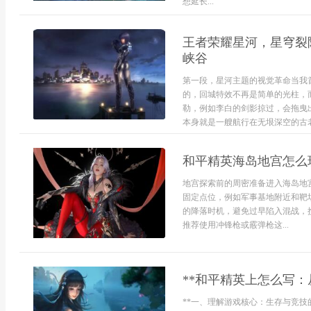
想延长...
王者荣耀星河，星穹裂
峡谷
第一段，星河主题的视觉革命当我
的，回城特效不再是简单的光柱，
勒，例如李白的剑影掠过，会拖曳
本身就是一艘航行在无垠深空的古老星
和平精英海岛地宫怎么
地宫探索前的周密准备进入海岛地
固定点位，例如军事基地附近和靶
的降落时机，避免过早陷入混战，
推荐使用冲锋枪或霰弹枪这...
**和平精英上怎么写：
**一、理解游戏核心：生存与竞技