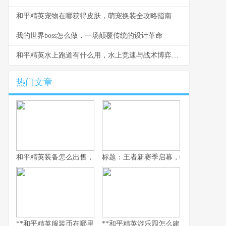
和平精英宠物在哪获得皮肤，萌宠换装全攻略指南
我的世界boss怎么做，一场颠覆传统的设计革命
和平精英水上跑道有什么用，水上竞速与战术博弈新维度
热门文章
和平精英装备怎么出售，资深玩家的交易谋略副标题，虚拟战场的
标题：王者新赛季启幕，峡谷变革与玩
**和平精英服装币在哪里用，老兵的时尚购物指南，副标题，揭秘虚
**和平精英游乐园怎么建：从虚拟战场