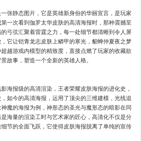
是一张静态图片，它是英雄新身份的华丽宣言，是玩家
我第一次看到伽罗太华皮肤的高清海报时，那种震撼至
满的弓弦汇聚着雷霆之力，每一处细节都清晰到令人屏
致，它让铠青龙志皮肤上鳞甲的寒光，貂蝉仲夏夜之梦
种超越游戏内模型的精致度，直接点燃了玩家的收藏欲
背景故事，塑造一个全新的英雄人格。
电影海报级的高清渲染，王者荣耀皮肤海报的进化史，
史，如今的高清海报，运用了顶尖的三维建模，光线追
念神魔的海报为例，神形态的圣光与魔形态的暗影在同
后是海量的渲染工时与艺术家的匠心，高清化不仅是分
质细节的全面飞跃，它使得皮肤海报脱离了单纯的宣传
。