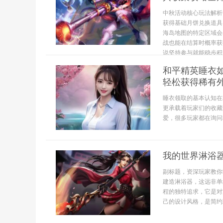
中秋活动核心玩法解析
获得基础月饼兑换道具
海岛地图的特定区域会
战也能在结算时概率获
说坚持参与就能稳步积累
和平精英睡衣
轻松获得稀有
睡衣领取的基本认知在
更承载着玩家们的收藏
爱，很多玩家都在询问
我的世界淋浴
副标题，资深玩家教你
建造淋浴器，这远非单
程的独特追求，它是对
己的设计风格，是简约现