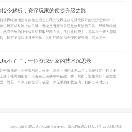
池指令解析，资深玩家的便捷升级之路
新境界经验池指令的核心理念在我的世界这款充满无限可能的沙盒游戏中，
每位玩家成长路上的关键，无论是附魔装备还是修复珍贵工具，经验等级都
，然而传统的打怪或采矿获取经验方式，往往耗时费力，尤其在一些大型建
后，玩家亟需快速补充经验，此时经验池指令便闪耀登场，它如同一...
么玩不了了，一位资深玩家的技术沉思录
外中断那是一个寻常的周五夜晚，结束一周的疲惫工作，我像往常一样迫不
上那个熟悉的图标，准备在王者峡谷中征战一番，然而，迎接我的不是激昂
面，而是一个冰冷的提示，或是一片无尽的加载漩涡，我的心顿时沉了一...
Copyright © 2026 All Rights Reserved.
京ICP备2025134201号-22
XML地图