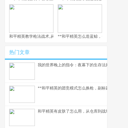
和平精英教学枪法战术,从新手到战神的心路历程
**和平精英怎么造蓝鲸，一场虚拟海洋的
热门文章
我的世界晚上的指令：夜幕下的生存法则
**和平精英的团竞模式怎么换枪，副标题为短兵相接
和平精英有皮肤了怎么用，从仓库到战场的战术美