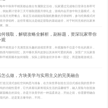
每年中秋和平精英都会推出专属限定活动，玩家通过完成每日登录任务即可
，例如累计登录三天可领取团圆月饼礼盒，游戏内会开放中秋主题模式，在
出现月光野餐点，靠近互动就能拾取随机数量的月饼材料，参与经典模式对
得月饼馅料，这些常规玩法是稳定获取的基础途径，对于时间充裕的玩家来
。限...
如何领取，解锁攻略全解析，副标题，资深玩家带你
外观
和平精英这个充满竞技乐趣的游戏世界里，外观服饰不仅是个性化的展示，
热情与独特回忆，其中睡衣系列皮肤以其休闲可爱的风格，深受广大玩家喜
和平精英睡衣如何领取，实际上获取途径并非单一固定，而是随着游戏活...
器怎么做，方块美学与实用主义的完美融合
打造沉浸式放松空间构思与准备，在方块世界创造生活仪式感在我的世界中
纯的功能性需求，它代表着玩家将现实生活的温馨细节，融入冒险与创造旅
家园概念的深化，亦是方块美学的一种温柔表达，开始之前，你需要明确自
代的，还是复古奢华的，不同...