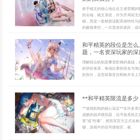
射手铭文的核心地位在王者荣耀的
的尖端，铭文系统，作为开局前无
砌，而是一套精密适配英雄特性与
的极致掌控，一次普攻的差距，或许
和平精英的段位是怎么
题，一名资深玩家的深
理解段位机制是攀登阶梯的基础，
的评价体系，每场比赛的排名与淘
的加分，这意味着盲目刚枪并非上策
**和平精英限流是多少
**游戏机制的核心设定**在许多
成败的战术模拟器，信号值系统正
害”或“吃毒”，然而其官方正式名
键，游戏中的信号接收区，被...