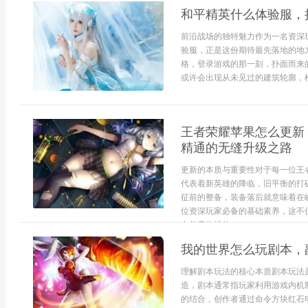
和平精英什么体验服，
前沿战场的独特魅力作为一名资深
验服，正是这份期待最先落地的地
格，登录游戏的那一刻，扑面而来
或许会出现从未见过的建筑轮廓，枪
王者荣耀苹果怎么更新
精通的无缝升级之路
更新的本质与重要性对于每一位王
代表着新英雄的降临，旧平衡的打
征前的整备，装备落后就意味着在
位资深玩家必备的基础素养，这不
友并肩作战的...
我的世界怎么玩剧本，
理解剧本玩法的核心本质剧本玩法
造，剧本通常指玩家利用游戏内机
的结合，创作者通过命令方块红石