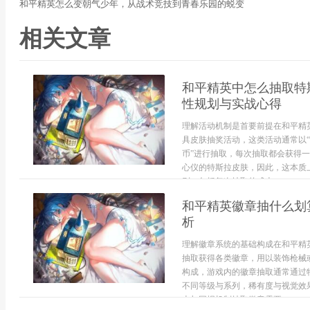
和平精英怎么变朝气少年，从战术竞技到青春乐园的蜕变
相关文章
和平精英中怎么抽取特
性规划与实战心得
理解活动机制是首要前提在和平精
具皮肤抽奖活动，这类活动通常以“
币”进行抽取，每次抽取都会获得一
心仪的特斯拉皮肤，因此，这本质
则，包括每次抽取的成本...
和平精英徽章抽什么划
析
理解徽章系统的基础构成在和平精
抽取获得各类徽章，用以装饰枪械
构成，游戏内的徽章抽取通常通过
不同等级与系列，稀有度与视觉效
本与回报机制抽取徽章需要...