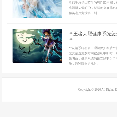
单似乎总是由陌生的男性ID占据
或清新头像的ID，稳稳屹立在排
精英这片竞技场，判...
**王者荣耀健康系统
**
**认清系统初衷，理解保护本质*
尤其是当游戏时间被强制中断时，
先明白，健康系统的设立绝非为了
施，通过限制游戏时...
Copyright © 2026 All Rights