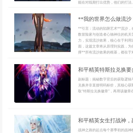
能在对线期打出优势，他们的打法..
**我的世界怎么做流沙
**引言：流动的陷阱艺术**流沙
数冒险家与创造者心驰神往的机关
力，实现流沙效果，核心在于利用
面，这篇文章将从原理到实践，为
撑**所有流沙效果的根基，都在于对重
和平精英特斯拉兑换要
副标题：揭秘数字背后的获取逻辑
兑换并非直接明码标价，其核心获
取“特斯拉兑换徽章”，再用该徽章在
和平精英女生打战神，
战神之路的起点每个赛季初的战神