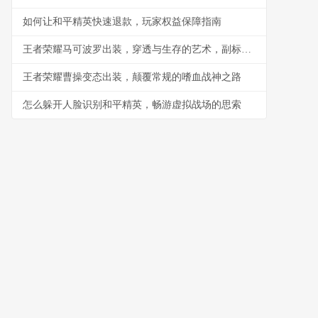
如何让和平精英快速退款，玩家权益保障指南
王者荣耀马可波罗出装，穿透与生存的艺术，副标题，末世苍穹下的游骑兵
王者荣耀曹操变态出装，颠覆常规的嗜血战神之路
怎么躲开人脸识别和平精英，畅游虚拟战场的思索