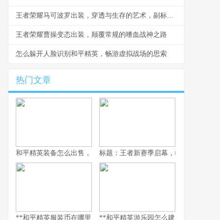
王者荣耀马可波罗出装，穿透与生存的艺术，副标题，末世苍穹下的游骑兵
王者荣耀曹操变态出装，颠覆常规的嗜血战神之路
怎么躲开人脸识别和平精英，畅游虚拟战场的思索
热门文章
和平精英装备怎么出售，资深玩家的交易谋略副标题，虚拟战场的
标题：王者新赛季启幕，峡谷变革与玩
**和平精英服装币在哪里用，老兵的时尚购物指南，副标题，揭秘虚
**和平精英游乐园怎么建：从虚拟战场