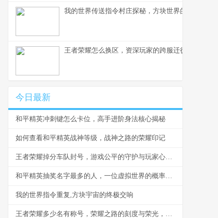
我的世界传送指令村庄探秘，方块世界的瞬间移动
王者荣耀怎么换区，资深玩家的跨服迁徙指南，副
今日最新
和平精英冲刺键怎么卡位，高手进阶身法核心揭秘
如何查看和平精英战神等级，战神之路的荣耀印记
王者荣耀掉分车队封号，游戏公平的守护与玩家心态的博弈，副标题，一场关于规则与欲望的虚拟战争
和平精英抽奖名字最多的人，一位虚拟世界的概率征服者
我的世界指令重复,方块宇宙的终极交响
王者荣耀多少名有称号，荣耀之路的刻度与荣光，副标题，探寻段位称号背后的竞技意义