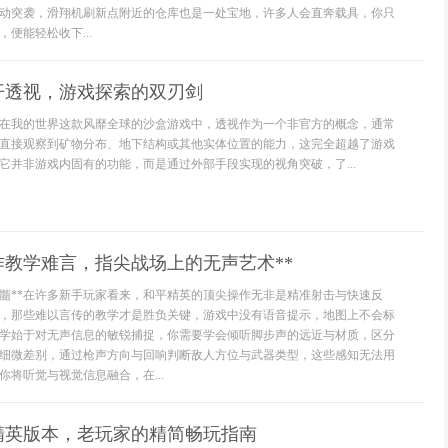
动突袭，滑翔机刷新点附近的仓库也是一处宝地，许多人会直奔载具，你只
便能轻松收下...
开透视，游戏探索的双刃剑
在我的世界这款风靡全球的沙盒游戏中，透视作为一个非官方的概念，通常
直接观察到矿物分布、地下结构或其他实体位置的能力，这完全超越了游戏
它并非游戏内固有的功能，而是通过外部手段实现的视角突破，了...
作教学难言，指尖战场上的无声艺术**
精髓**在许多新手玩家看来，和平精英的顶尖操作无非是精准射击与快速反
，那些难以言传的教学才是胜负关键，游戏中没有语音提示，地图上不会标
学始于对无声信息的敏锐捕捉，你需要学会倾听脚步声的远近与材质，区分
细微差别，通过枪声方向与回响判断敌人方位与武器类型，这些感知无法用
将听觉与视觉信息融合，在...
精英版本，老玩家的精简畅玩指南