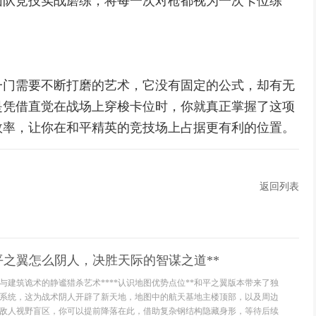
团队竞技实战磨练，将每一次对枪都视为一次卡位练
一门需要不断打磨的艺术，它没有固定的公式，却有无
是凭借直觉在战场上穿梭卡位时，你就真正掌握了这项
效率，让你在和平精英的竞技场上占据更有利的位置。
返回列表
平之翼怎么阴人，决胜天际的智谋之道**
与建筑诡术的静谧猎杀艺术****认识地图优势点位**和平之翼版本带来了独
系统，这为战术阴人开辟了新天地，地图中的航天基地主楼顶部，以及周边
敌人视野盲区，你可以提前降落在此，借助复杂钢结构隐藏身形，等待后续