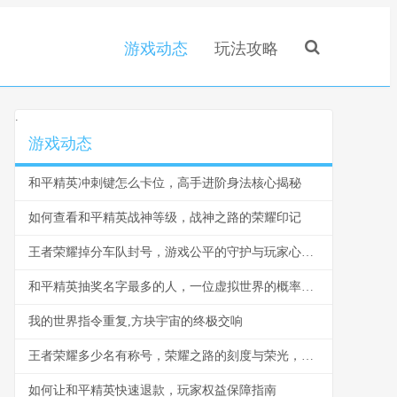
游戏动态
玩法攻略
.
游戏动态
和平精英冲刺键怎么卡位，高手进阶身法核心揭秘
如何查看和平精英战神等级，战神之路的荣耀印记
王者荣耀掉分车队封号，游戏公平的守护与玩家心态的博弈，副标题，一场关于规则与欲望的虚拟战争
和平精英抽奖名字最多的人，一位虚拟世界的概率征服者
我的世界指令重复,方块宇宙的终极交响
王者荣耀多少名有称号，荣耀之路的刻度与荣光，副标题，探寻段位称号背后的竞技意义
如何让和平精英快速退款，玩家权益保障指南