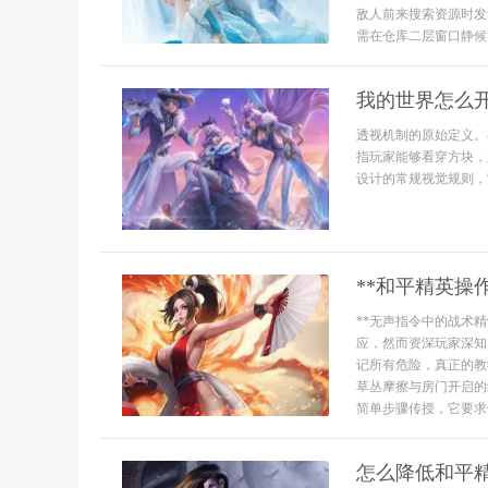
敌人前来搜索资源时发
需在仓库二层窗口静候，
我的世界怎么
透视机制的原始定义。
指玩家能够看穿方块，
设计的常规视觉规则，
**和平精英操
**无声指令中的战术
应，然而资深玩家深知
记所有危险，真正的教
草丛摩擦与房门开启的
简单步骤传授，它要求你
怎么降低和平