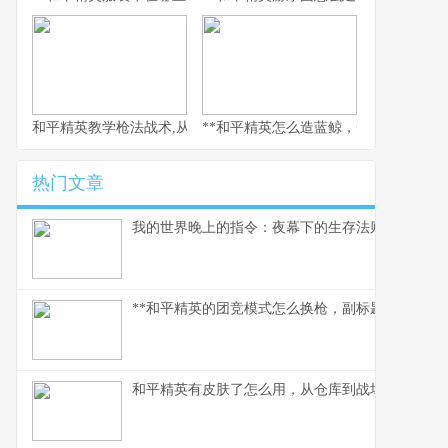
和平精英教学枪法战术,从新手到战神的心路历程
**和平精英怎么造蓝鲸，一场虚拟海洋的
热门文章
我的世界晚上的指令：夜幕下的生存法则
**和平精英的团竞模式怎么换枪，副标题为短兵相接
和平精英有皮肤了怎么用，从仓库到战场的战术美