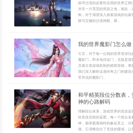
探寻沙漠的必要性在我的世界辽阔
并非一片荒芜的死寂之地，相反，
构，对于渴望深入探索游戏的玩家
阱与宝藏的沙漠神殿，裸...
我的世界魔影门怎么做
引言，对于每一位我的世界资深玩
魔影门，即末地传送门，无疑是冒
含着古老游戏机制的精密造物，掌
我们深入解析这扇传奇之门的建造
常所说的魔影门...
和平精英段位分数表，
神的心路解码
理解段位体系，游戏世界的竞技蓝
绘竞技历程的蓝图，每一个段位名
神，都承载着独特的象征意义，分
领，它清晰划分了竞技的疆域，让