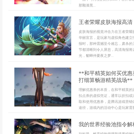
那颗漆黑...
王者荣耀皮肤海报高清
皮肤海报的视觉冲击力在王者荣耀
华丽宣言，是玩家与虚拟角色建立
报时，那种震撼至今难忘，肃杀的
节都清晰到令人屏息，高清海报将
光，貂蝉仲夏夜之梦...
**和平精英如何买优
打细算畅游精英战场**
理解优惠券的本质，在和平精英的
扣点券的虚拟凭证，通常以折扣或
取和使用优惠券，是腾讯游戏营销
途径，游戏内的活动中心是玩家需要
我的世界经验池指令解