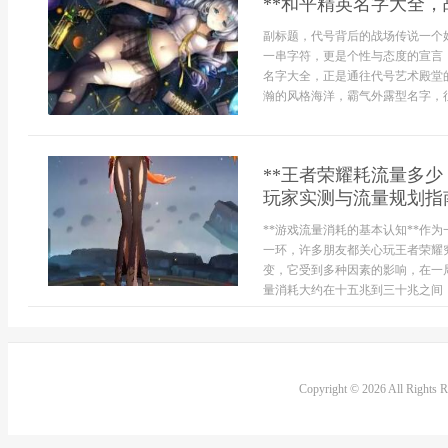
**和平精英名字大全，
副标题，代号背后的战场传说一个
一串字符，更是个性与态度的宣言
名字大全，正是通往代号艺术殿堂
瀚的风格海洋，霸气外露型名字，往往带
**王者荣耀耗流量多
玩家实测与流量规划指南
**游戏流量消耗的基本认知**作
一环，许多朋友都关心玩王者荣耀
变，它受到多种因素的影响，在一
量消耗大约在十五兆到三十兆之间，.
Copyright © 2026 All Rights