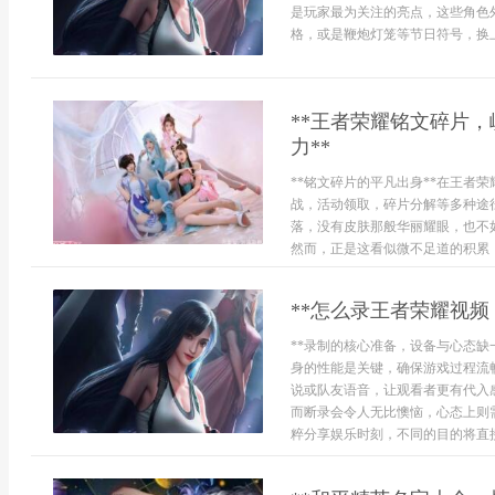
是玩家最为关注的亮点，这些角色
格，或是鞭炮灯笼等节日符号，换上
**王者荣耀铭文碎片
力**
**铭文碎片的平凡出身**在王者
战，活动领取，碎片分解等多种途
落，没有皮肤那般华丽耀眼，也不
然而，正是这看似微不足道的积累，
**怎么录王者荣耀视频
**录制的核心准备，设备与心态缺
身的性能是关键，确保游戏过程流
说或队友语音，让观看者更有代入
而断录会令人无比懊恼，心态上则
粹分享娱乐时刻，不同的目的将直接