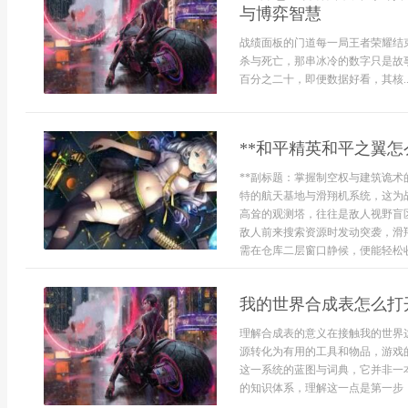
与博弈智慧
战绩面板的门道每一局王者荣耀结
杀与死亡，那串冰冷的数字只是故
百分之二十，即便数据好看，其核..
**和平精英和平之翼怎
**副标题：掌握制空权与建筑诡术
特的航天基地与滑翔机系统，这为
高耸的观测塔，往往是敌人视野盲
敌人前来搜索资源时发动突袭，滑
需在仓库二层窗口静候，便能轻松收下
我的世界合成表怎么打
理解合成表的意义在接触我的世界
源转化为有用的工具和物品，游戏
这一系统的蓝图与词典，它并非一
的知识体系，理解这一点是第一步，