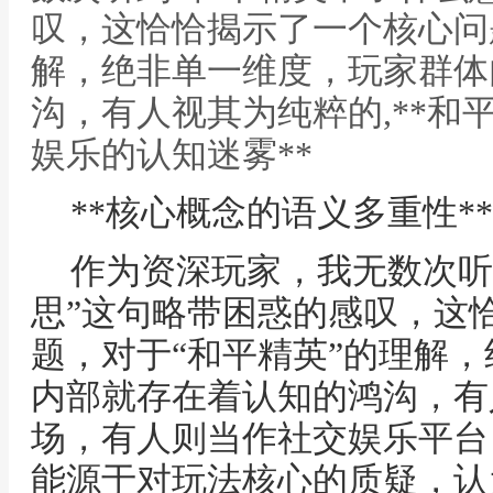
叹，这恰恰揭示了一个核心问
解，绝非单一维度，玩家群体
沟，有人视其为纯粹的,**和
娱乐的认知迷雾**
**核心概念的语义多重性**
作为资深玩家，我无数次听
思”这句略带困惑的感叹，这
题，对于“和平精英”的理解
内部就存在着认知的鸿沟，有
场，有人则当作社交娱乐平台
能源于对玩法核心的质疑，认