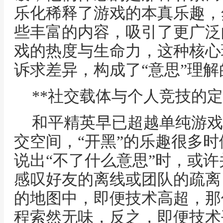
乐化稀释了游戏的本真乐趣，
些丰富的内容，吸引了更广泛
戏的热度与生命力，这种核心
诉求差异，构成了“意思”理
**社交载体与个人竞技的定
和平精英早已超越单纯游戏
交空间，“开黑”的乐趣很多
说出“不了什么意思”时，或
感叹好友的离线或团队的疏离
的地图中，即便技术高超，那
程索然无味，反之，即便技术