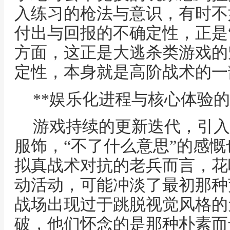
入练习的枪法与意识，有时不
付出与回报的不确定性，正是
方面，这正是大逃杀类游戏的
定性，本身就是高阶战术的一
**娱乐化进程与核心体验的
游戏持续的更新迭代，引入
服饰，“不了什么意思”的感
拟真战术对抗的老兵而言，花
动活动，可能冲淡了最初那种
战场出现过于跳脱视觉风格的
破，他们怀念的是那种朴素而