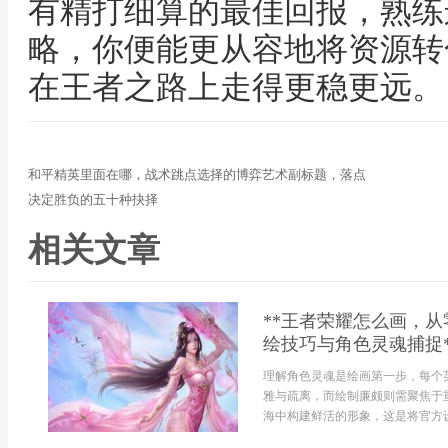
有精打细算的最佳回报，熟练
略，你便能更从容地将资源转
在王者之路上走得更稳更远。
和平精英里面在哪，战术跳点选择的博弈艺术副标题，落点
决定胜负的五十种抉择
相关文章
**王者荣耀怎么画，
绘技巧与角色灵魂捕捉*
理解角色灵魂是绘画第一步，每个
雅与疏离，而绘制廉颇则需聚焦于
海中构建鲜活的形象，这是将官方设