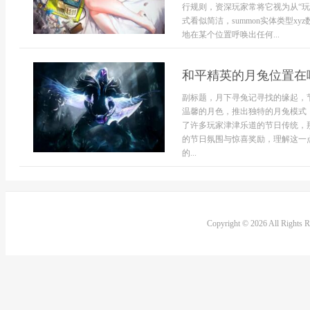
行规则，资深玩家常将它视为从“玩
式看似简洁，summon实体类型
地在某个位置呼唤出任何...
和平精英的月兔位置在
副标题，月下寻兔记寻找的缘起，
温馨的月色，推出独特的月兔模式
了许多玩家津津乐道的节日传统，
的节日氛围与惊喜奖励，理解这一
的...
Copyright © 2026 All Rights