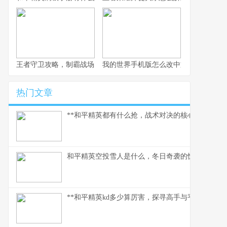
王者守卫攻略，制霸战场的不败法则，副标题，资深玩家的战术精
我的世界手机版怎么改中文，一份玩家
热门文章
**和平精英都有什么抢，战术对决的核心武器库**
和平精英空投雪人是什么，冬日奇袭的惊喜彩蛋
**和平精英kd多少算厉害，探寻高手与平民的真实分