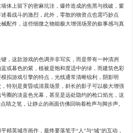
在墙体上留下的密麻坑洼，爆炸造成的焦黑与残破，窗
讲述着战斗的激烈，此外，零散的物资点也需巧妙点
枪械配件，这些细微之物能极大增强场景的叙事感与真
关键，这款游戏的色调并非写实，而是带有一种清冽
的蓝或暮色的紫，植被是饱和度适中的绿，而建筑色彩
要模拟游戏引擎的特点，光线通常清晰锐利，阴影明
次，特别是黄昏或清晨场景，斜长的影子可以极大增强
信号圈的淡蓝色光幕，甚至是远处隐约的枪口焰光，这
的点睛之笔，让静止的画面仿佛回响着枪声与脚步声。
平精英城市画作，最终要落笔于“人”与“城”的互动，