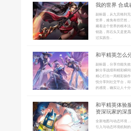
我的世界 合成
副标题，从九宫格到无
世界，难免有些茫然，
藏着这个世界的根本法
钥匙，而石头又是更高
过实践告...
和平精英怎么
副标题，分享功能失效
解分享战绩和精彩瞬间
精心打出一局精彩操作
悦分享到社交平台，却
的感觉，确实让人十分
和平精英体验
资深玩家的深
全新地图与动态环境，
引入与动态环境机制的