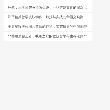
标题，王者荣耀英语怎么说，一场跨越文化的游戏远征副标题
和平精英教学皮肤动作，炫技与实战的华丽交响副标题：从收藏到主宰战场的视觉密码
王者星耀段位图片背后的征途，荣耀峡谷的中间地带
**韩服最强王者，峡谷之巅的竞技哲学与生存法则**