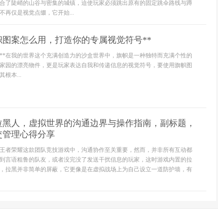
合了陡峭的山谷与密集的城镇，迫使玩家必须跳出原有的固定跳伞路线与蹲
再仅是视觉点缀，它开始...
帜图案怎么用，打造你的专属视觉符号**
门**在我的世界这个充满创造力的沙盒世界中，旗帜是一种独特而充满个性的
家园的漂亮物件，更是玩家表达自我和传递信息的视觉符号，要使用旗帜图
根本...
拉黑人，虚拟世界的沟通边界与操作指南，副标题，
交管理心得分享
王者荣耀这款团队竞技游戏中，沟通协作至关重要，然而，并非所有互动都
到言语粗鲁的队友，或者没完没了发送干扰信息的玩家，这时游戏内置的拉
，拉黑并非简单的屏蔽，它更像是在虚拟战场上为自己设立一道防护墙，有