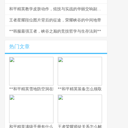
和平精英教学皮肤动作，炫技与实战的华丽交响副标题：从收藏到主宰战场的视觉密码
王者星耀段位图片背后的征途，荣耀峡谷的中间地带
**韩服最强王者，峡谷之巅的竞技哲学与生存法则**
热门文章
**和平精英雪地防空洞在哪里，副标题，冰封秘境与战术宝库探寻指
**和平精英装备怎么领取，资深玩家的
和平精英满级手册有什么用，解锁巅峰体验的多维钥匙
王者荣耀师徒关系怎么解除，游戏情谊