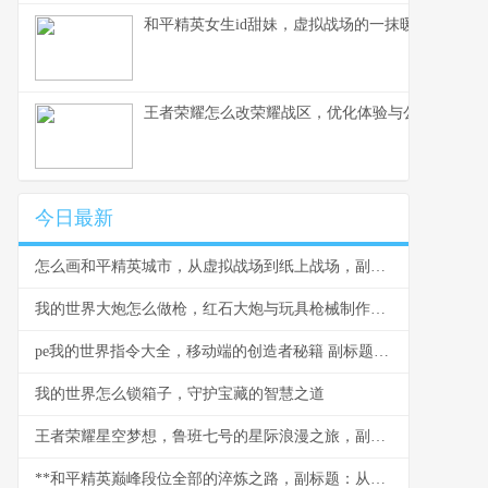
和平精英女生id甜妹，虚拟战场的一抹暖色，副标
王者荣耀怎么改荣耀战区，优化体验与公平之路
今日最新
怎么画和平精英城市，从虚拟战场到纸上战场，副标题，一位老兵的构图心得
我的世界大炮怎么做枪，红石大炮与玩具枪械制作指南
pe我的世界指令大全，移动端的创造者秘籍 副标题生存与创造的终极指南
我的世界怎么锁箱子，守护宝藏的智慧之道
王者荣耀星空梦想，鲁班七号的星际浪漫之旅，副标题，仰望星空的机甲童话
**和平精英巅峰段位全部的淬炼之路，副标题：从钢枪到战术的终极试炼**