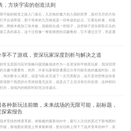
表，方块宇宙的创造法则
限可能的蜕变之路入门基石，九宫格的魔力初入我的世界，面对无尽的方块
打开合成界面，那个简单的九宫格就是一切奇迹的起点，它看似朴素，却蕴
则，两根木棍加三块木板，就能组合成一把镐子，这把镐子是你获取石头的
级工具的基石，这个过程像一整套精密的启蒙教程，它不通过文字，而是通
分享不了游戏，资深玩家深度剖析与解决之道
的常见原因与应对策略问题现象描述作为一名资深和平精英玩家，我深切理
的乐趣与重要性，然而，许多玩家都曾遭遇过分享功能失效的尴尬时刻，你
，淘汰数令人满意，或是与队友完成了一次完美配合，迫不及待想将这份喜
发现那个熟悉的分享按钮毫无反应，或是点了之后没有任何反馈，这种郁闷
扫兴，游戏内的精彩时刻无法传递出...
服各种新玩法前瞻，未来战场的无限可能，副标题，
度探索报告
战术竞技的维度革新。体验服的最新动向中，最引人注目的莫过于新地图的
升级，新地图在视觉上带来新鲜感，更在结构上埋下了战术变革的种子，其