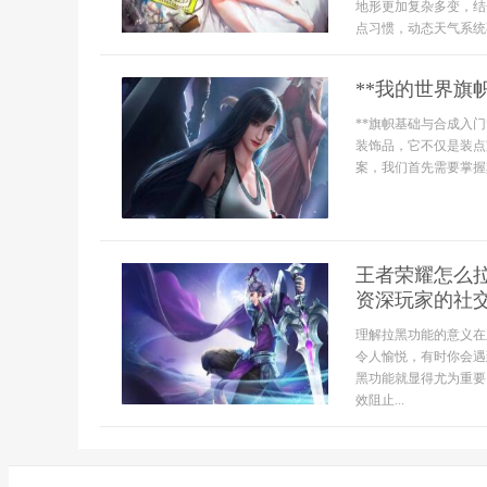
地形更加复杂多变，结
点习惯，动态天气系统不
**我的世界旗
**旗帜基础与合成入
装饰品，它不仅是装点
案，我们首先需要掌握其
王者荣耀怎么
资深玩家的社
理解拉黑功能的意义在
令人愉悦，有时你会遇
黑功能就显得尤为重要
效阻止...