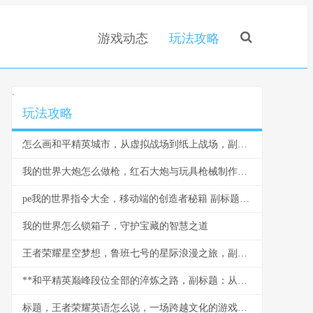
游戏动态
玩法攻略
.
玩法攻略
怎么画和平精英城市，从虚拟战场到纸上战场，副标题，一位老兵的构图心得
我的世界大炮怎么做枪，红石大炮与玩具枪械制作指南
pe我的世界指令大全，移动端的创造者秘籍 副标题生存与创造的终极指南
我的世界怎么锁箱子，守护宝藏的智慧之道
王者荣耀星空梦想，鲁班七号的星际浪漫之旅，副标题，仰望星空的机甲童话
**和平精英巅峰段位全部的淬炼之路，副标题：从钢枪到战术的终极试炼**
标题，王者荣耀英语怎么说，一场跨越文化的游戏远征副标题