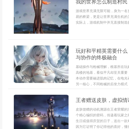
我的世界怎么制造村民
游戏世界充满无限可能，身为一名
易的桥梁，更是让世界充满生机的
实际上，游戏机制中并无直接制造的
玩好和平精英需要什么
与协作的终极融合
基础操作与枪械理解，根基所在玩
高楼的地基，看似平凡却至关重要
本动作需要融进肌肉记忆，在电光
另一核心，不同枪械的后坐力模式，
王者赠送皮肤，虚拟情
皮肤馈赠的动机溯源在王者荣耀的
个精心编织的密码，传递着玩家之
生日或值得庆贺的日子，送出一款
因为它证明了你记得他的喜好，懂