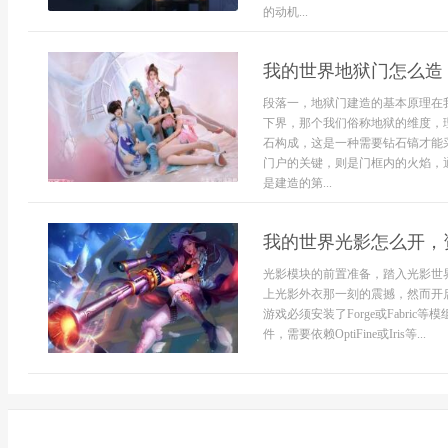
的动机...
我的世界地狱门怎么造
段落一，地狱门建造的基本原理在
下界，那个我们俗称地狱的维度，
石构成，这是一种需要钻石镐才能
门户的关键，则是门框内的火焰，
是建造的第...
我的世界光影怎么开，
光影模块的前置准备，踏入光影世
上光影外衣那一刻的震撼，然而开
游戏必须安装了Forge或Fabri
件，需要依赖OptiFine或Iris等...