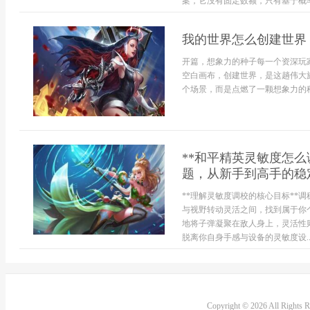
案，它没有固定数额，只有基于概率
我的世界怎么创建世界
开篇，想象力的种子每一个资深玩
空白画布，创建世界，是这趟伟大
个场景，而是点燃了一颗想象力的种
**和平精英灵敏度怎
题，从新手到高手的稳
**理解灵敏度调校的核心目标**
与视野转动灵活之间，找到属于你
地将子弹凝聚在敌人身上，灵活性
脱离你自身手感与设备的灵敏度设..
Copyright © 2026 All Rights