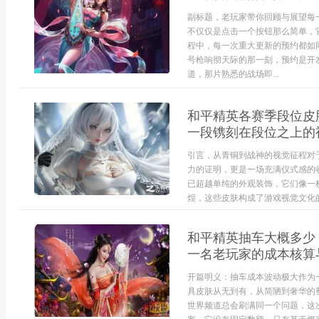
副标题，老玩家带你回顾与展望每
不仅仅是点击一个按钮那么简单，
程中，每一次重大更新的预约都如
号枪响彻天际的那一刻，预约是开
道，那片熟悉的战场即...
和平精英各赛季段位皮
一段镌刻在段位之上的
引言，从青铜到战神的视觉征程对
力的证明，更是一场充满仪式感的
已超越单纯的外观装饰，它们像一
煌，这些皮肤构成了游戏视觉文化的
和平精英抽车大概多少
一名老玩家的成本核算
开篇明义：抽车成本波动极大作为
具皮肤从无到有，从简陋到奢华的
世界频道总会刷满同一个问题，这