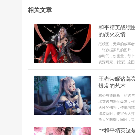
相关文章
和平精英战绩
的战火友情
战绩图，无声的叙事者
一张数据罗列的图片，
存时间，伤害量，每个
资深玩家，我深知这图
王者荣耀诸葛
爆发的艺术
核心思路解析，穿透与
术穿透与瞬间爆发，作
灭性的伤害，传统的纯
御装备时，伤害会大打
敌人的防御，同时，诸葛.
**和平精英这