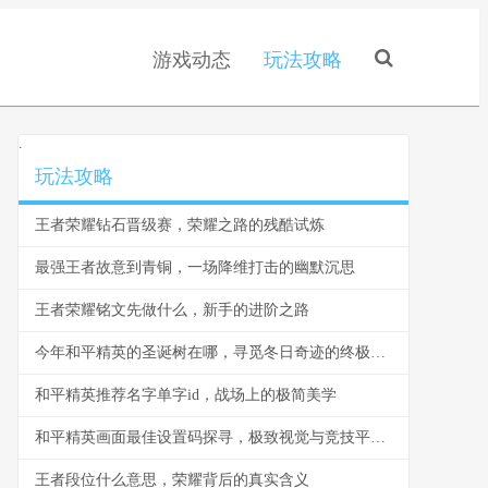
游戏动态
玩法攻略
.
玩法攻略
王者荣耀钻石晋级赛，荣耀之路的残酷试炼
最强王者故意到青铜，一场降维打击的幽默沉思
王者荣耀铭文先做什么，新手的进阶之路
今年和平精英的圣诞树在哪，寻觅冬日奇迹的终极坐标
和平精英推荐名字单字id，战场上的极简美学
和平精英画面最佳设置码探寻，极致视觉与竞技平衡的奥秘，副标题，资深玩家的画面优化全指南
王者段位什么意思，荣耀背后的真实含义