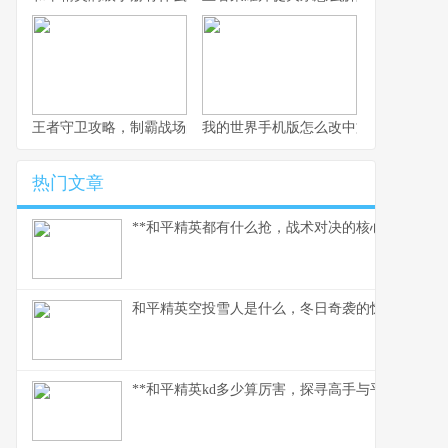
王者守卫攻略，制霸战场的不败法则，副标题，资深玩家的战术精
我的世界手机版怎么改中文，一份玩家
热门文章
**和平精英都有什么抢，战术对决的核心武器库**
和平精英空投雪人是什么，冬日奇袭的惊喜彩蛋
**和平精英kd多少算厉害，探寻高手与平民的真实分