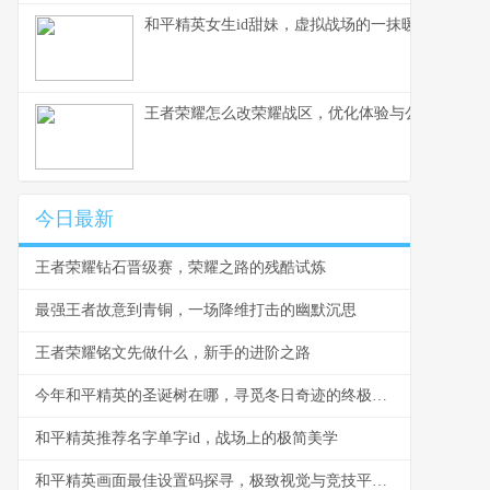
和平精英女生id甜妹，虚拟战场的一抹暖色，副标
王者荣耀怎么改荣耀战区，优化体验与公平之路
今日最新
王者荣耀钻石晋级赛，荣耀之路的残酷试炼
最强王者故意到青铜，一场降维打击的幽默沉思
王者荣耀铭文先做什么，新手的进阶之路
今年和平精英的圣诞树在哪，寻觅冬日奇迹的终极坐标
和平精英推荐名字单字id，战场上的极简美学
和平精英画面最佳设置码探寻，极致视觉与竞技平衡的奥秘，副标题，资深玩家的画面优化全指南