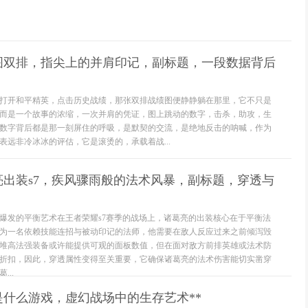
图双排，指尖上的并肩印记，副标题，一段数据背后
打开和平精英，点击历史战绩，那张双排战绩图便静静躺在那里，它不只是
而是一个故事的浓缩，一次并肩的凭证，图上跳动的数字，击杀，助攻，生
数字背后都是那一刻屏住的呼吸，是默契的交流，是绝地反击的呐喊，作为
表远非冷冰冰的评估，它是滚烫的，承载着战...
亮出装s7，疾风骤雨般的法术风暴，副标题，穿透与
爆发的平衡艺术在王者荣耀s7赛季的战场上，诸葛亮的出装核心在于平衡法
为一名依赖技能连招与被动印记的法师，他需要在敌人反应过来之前倾泻毁
堆高法强装备或许能提供可观的面板数值，但在面对敌方前排英雄或法术防
折扣，因此，穿透属性变得至关重要，它确保诸葛亮的法术伤害能切实凿穿
..
是什么游戏，虚幻战场中的生存艺术**