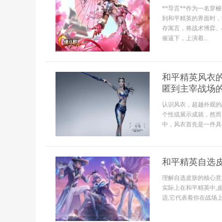
**导言**作为一名
到和平精英的界面时，
存寓言，将战术博弈、
催逼下，上演着...
和平精英风衣
匿到主宰战场
认识风衣，超越外观的
个性或展示成就，然而
中，风衣首先是一件具有
和平精英自选
理解自选皮肤的核心意
实际上在和平精英中,
适,它代表着你在战场上