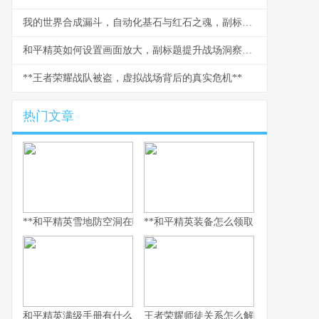
我的世界合成漏斗，自动化基石与红石之魂，副标题，沉默的物流大师
和平精英如何设置画面放大，副标题提升战场洞察力的视觉秘诀
**王者荣耀战队被盗，虚拟战场背后的真实危机**
热门文章
**和平精英雪地防空洞在哪里，副标题，冰封秘境与战术宝库探寻指
**和平精英装备怎么领取，资深玩家的
和平精英满级手册有什么用，解锁巅峰体验的多维钥匙
王者荣耀师徒关系怎么解除，游戏情谊