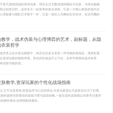
穿梭于各式虚拟战场的资深玩家，我见证过无数游戏的崛起与沉寂，当指尖触碰
我立刻意识到，这并非又一款简单的射击游戏，它是一片精心构筑的现代生
心理较量与团队艺术熔于一炉，它是一场百人共舞的生存史诗，在信号圈的
的教学，战术伪装与心理博弈的艺术，副标题，从隐
的衣装哲学
战术意义在许多玩家眼中，风衣仅仅是仓库里一件华丽的装饰品，用来彰显
以资深玩家的视角审视，风衣的价值远不止于此，在和平精英的战术体系
实际功能的伪...
皮肤教学,资深玩家的个性化战场指南
义,它不仅是装饰,更是战术与心态的表达,许多玩家误以为皮肤仅仅为了好看,
皮肤的选择关联着你的游戏习惯与战场策略,一套合适的皮肤能让你更专注更舒
的独特身份,也悄悄影响着你...