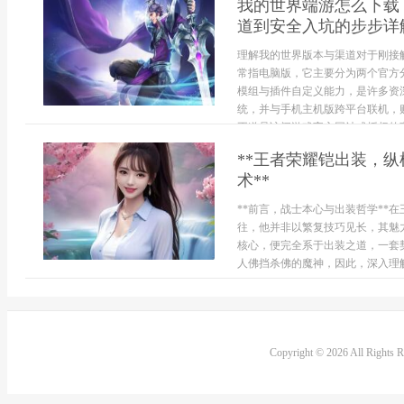
我的世界端游怎么下载
道到安全入坑的步步详
理解我的世界版本与渠道对于刚接
常指电脑版，它主要分为两个官方分支
模组与插件自定义能力，是许多资深
统，并与手机主机版跨平台联机，
正道是访问游戏官方网站或授权的官方
**王者荣耀铠出装，
术**
**前言，战士本心与出装哲学**
往，他并非以繁复技巧见长，其魅
核心，便完全系于出装之道，一套
人佛挡杀佛的魔神，因此，深入理解
Copyright © 2026 All Rights