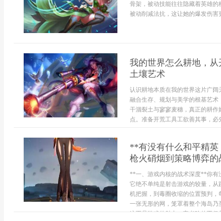
骨架，被动技能往往隐藏着英雄的
被动削减法抗，这让她的爆发伤害更
我的世界怎么耕地，从
土壤艺术
认识耕地本质在我的世界这片广阔
融合生存、规划与美学的根基艺术
干涸裂土与寥寥麦穗，真正的耕作
点。准备开荒工具工欲善其事，必先
**有没有什么和平精
枪火硝烟到策略博弈的
**一、游戏内核的战术深度**你
它绝不单纯是射击游戏的较量，从
机把握，到毒圈收缩的位置预判，
一张无形的网，笼罩着整个海岛乃
这正是游戏的魅力，它考验的不仅是