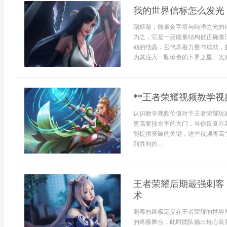
我的世界信标怎么发光
副标题，能量金字塔与纯净之光的
为之，它是一座能量结构被正确激
动的结晶，它代表着力量与成就，
为其注入一颗珍贵的下界之星。光束激
**王者荣耀视频教学视
认识教学视频价值对于王者荣耀玩
更高竞技水平的大门，当你反复在
能提供突破的关键，这些视频将高
到胜利的...
王者荣耀后期最强刺客
术
刺客的终极定义在王者荣耀的世界
的终极舞台，此时团队输出核心装