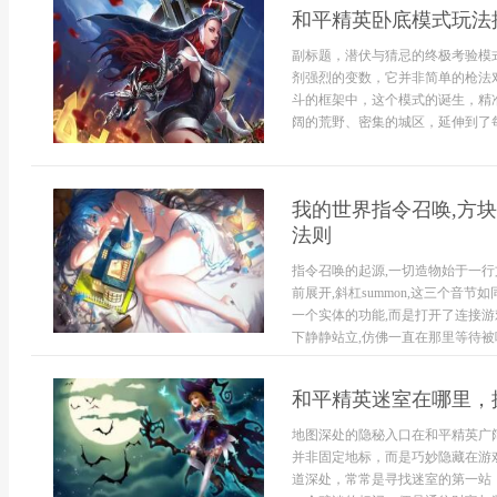
和平精英卧底模式玩法
副标题，潜伏与猜忌的终极考验模
剂强烈的变数，它并非简单的枪法
斗的框架中，这个模式的诞生，精
阔的荒野、密集的城区，延伸到了每
我的世界指令召唤,方块
法则
指令召唤的起源,一切造物始于一
前展开,斜杠summon,这三个音
一个实体的功能,而是打开了连接游
下静静站立,仿佛一直在那里等待被唤醒
和平精英迷室在哪里，
地图深处的隐秘入口在和平精英广
并非固定地标，而是巧妙隐藏在游
道深处，常常是寻找迷室的第一站