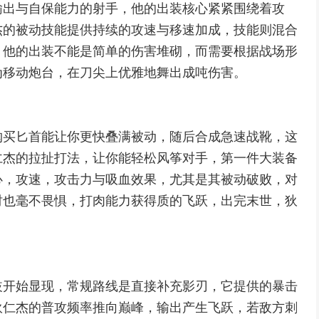
输出与自保能力的射手，他的出装核心紧紧围绕着攻
杰的被动技能提供持续的攻速与移速加成，技能则混合
，他的出装不能是简单的伤害堆砌，而需要根据战场形
为移动炮台，在刀尖上优雅地舞出成吨伤害。
购买匕首能让你更快叠满被动，随后合成急速战靴，这
仁杰的拉扯打法，让你能轻松风筝对手，第一件大装备
心，攻速，攻击力与吸血效果，尤其是其被动破败，对
时也毫不畏惧，打肉能力获得质的飞跃，出完末世，狄
歧开始显现，常规路线是直接补充影刃，它提供的暴击
狄仁杰的普攻频率推向巅峰，输出产生飞跃，若敌方刺