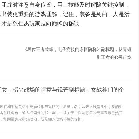
，团战时注意自身位置，用二技能及时解除关键控制，
比出装更重要的游戏理解，记住，装备是死的，人是活
，才是狄仁杰玩家走向巅峰的秘诀。
《段位王者荣耀，电子竞技的永恒阶梯》副标题，从青铜
到王者的心灵征途
字女，指尖战场的诗意与锋芒副标题，女战神们的个
锋在和平精英这个充满硝烟与策略的世界里，名字从来不只是几个字符的组
击创建角色，输入框闪烁的那一刻，一场关于个性与态度的无声宣示已然开
，如同量身定制的战袍，既是融入战场环境的保护...