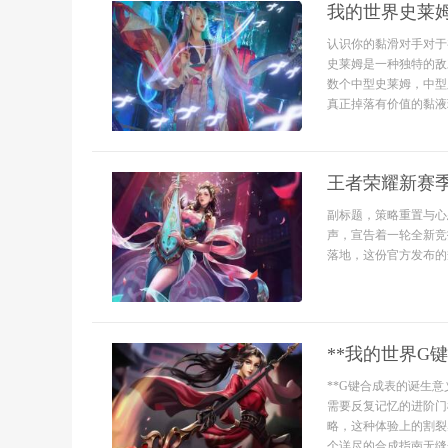
我的世界史莱
认识你的黏滑对手对于
史莱姆是一种独特的敌
数个中型史莱姆，中型
真正掉落有价值的黏液球
王者荣耀新赛
副标题，策略重置与心
声，宣告着一轮全新竞
落地，这份官方发布的规
**我的世界G
**G键合成表的诞生
需要反复记忆的进阶门
略，这种体验上的割裂
个详尽的合成指南无缝