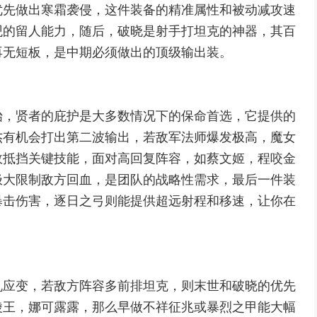
优先做出寒霜袭侵，这件装备的精准属性和被动减攻速
观的留人能力，随后，破晓是射手打坦克的神器，其百
再无短板，是中期必须做出的顶级输出装。
始，贤者的庇护是大多数情况下的保命首选，它提供的
杰有机会打出第二波输出，若敌军法师爆发极高，魔女
效抵挡关键技能，面对高回复阵容，如蔡文姬，程咬金
极大限制敌方回血，是团队的战略性需求，最后一件装
暴击伤害，逐日之弓则能提供超远射程和移速，让你在
机应变，若敌方阵容多前排坦克，则末世和破晓的优先
陵王，娜可露露，那么早做不祥征兆或暴烈之甲能大幅