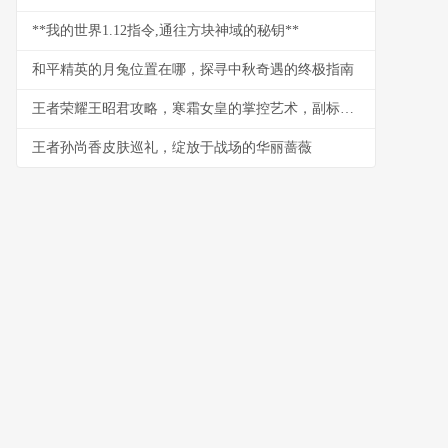
**我的世界1.12指令,通往方块神域的秘钥**
和平精英的月兔位置在哪，探寻中秋奇遇的终极指南
王者荣耀王昭君攻略，寒霜女皇的掌控艺术，副标题，极致控制与爆发连招心得
王者孙尚香皮肤巡礼，绽放于战场的华丽蔷薇