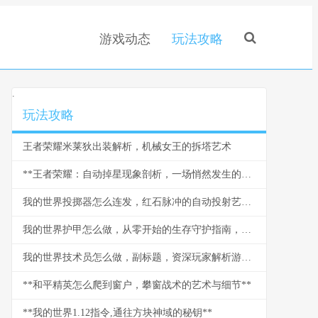
游戏动态
玩法攻略
.
玩法攻略
王者荣耀米莱狄出装解析，机械女王的拆塔艺术
**王者荣耀：自动掉星现象剖析，一场悄然发生的信任危机**
我的世界投掷器怎么连发，红石脉冲的自动投射艺术，红石玩家的进阶乐章
我的世界护甲怎么做，从零开始的生存守护指南，副标题探索打造与强化的终极奥秘
我的世界技术员怎么做，副标题，资深玩家解析游戏科技进阶之路
**和平精英怎么爬到窗户，攀窗战术的艺术与细节**
**我的世界1.12指令,通往方块神域的秘钥**