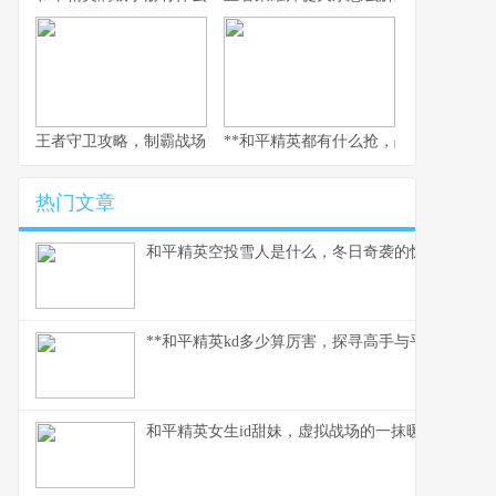
王者守卫攻略，制霸战场的不败法则，副标题，资深玩家的战术精
**和平精英都有什么抢，战术对决的核心
热门文章
和平精英空投雪人是什么，冬日奇袭的惊喜彩蛋
**和平精英kd多少算厉害，探寻高手与平民的真实分
和平精英女生id甜妹，虚拟战场的一抹暖色，副标