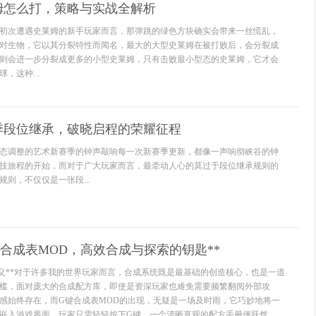
姆怎么打，策略与实战全解析
初次遭遇史莱姆的新手玩家而言，那弹跳的绿色方块确实会带来一丝慌乱，
对生物，它以其分裂特性而闻名，最大的大型史莱姆在被打败后，会分裂成
则会进一步分裂成更多的小型史莱姆，只有击败最小型态的史莱姆，它才会
，这种...
季段位继承，破晓启程的荣耀征程
态调整的艺术新赛季的钟声敲响每一次新赛季更新，都像一声响彻峡谷的钟
技旅程的开始，而对于广大玩家而言，最牵动人心的莫过于段位继承规则的
则，不仅仅是一张段...
键合成表MOD，高效合成与探索的钥匙**
意义**对于许多我的世界玩家而言，合成系统既是最基础的创造核心，也是一道
槛，面对庞大的合成配方库，即使是资深玩家也难免需要频繁翻阅外部攻
感始终存在，而G键合成表MOD的出现，无疑是一场及时雨，它巧妙地将一
嵌入游戏界面，玩家只需轻轻按下G键，一个清晰直观的配方手册便跃然...