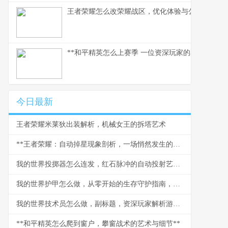
王者荣耀怎么改荣耀战区，优化体验与公平之路
**和平精英怎么上赛季 一位资深玩家的赛季实战心得
今日最新
王者荣耀米莱狄出装解析，机械女王的拆塔艺术
**王者荣耀：自动掉星现象剖析，一场悄然发生的信任危机**
我的世界投掷器怎么连发，红石脉冲的自动投射艺术，红石玩家的进阶乐章
我的世界护甲怎么做，从零开始的生存守护指南，副标题探索打造与强化的终极奥秘
我的世界技术员怎么做，副标题，资深玩家解析游戏科技进阶之路
**和平精英怎么爬到窗户，攀窗战术的艺术与细节**