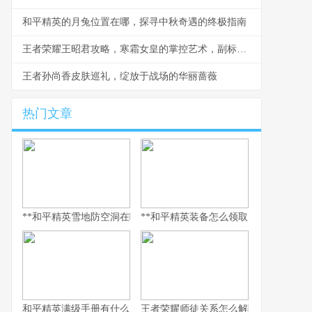
和平精英的月兔位置在哪，探寻中秋奇遇的终极指南
王者荣耀王昭君攻略，寒霜女皇的掌控艺术，副标题，极致控制与爆发连招心得
王者孙尚香皮肤巡礼，绽放于战场的华丽蔷薇
热门文章
**和平精英雪地防空洞在哪里，副标题，冰封秘境与战术宝库探寻指
**和平精英装备怎么领取，资深玩家的
和平精英满级手册有什么用，解锁巅峰体验的多维钥匙
王者荣耀师徒关系怎么解除，游戏情谊