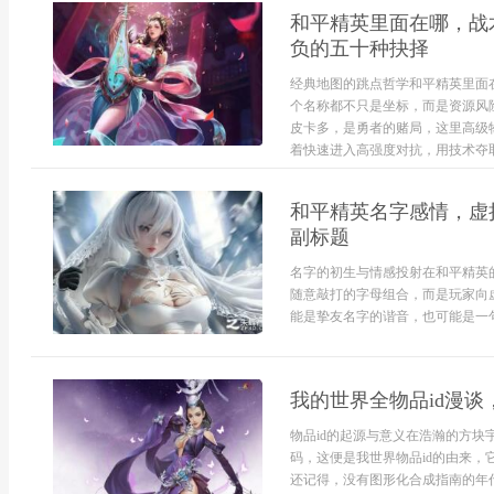
和平精英里面在哪，战
负的五十种抉择
经典地图的跳点哲学和平精英里面
个名称都不只是坐标，而是资源风
皮卡多，是勇者的赌局，这里高级
着快速进入高强度对抗，用技术夺取
和平精英名字感情，虚
副标题
名字的初生与情感投射在和平精英
随意敲打的字母组合，而是玩家向
能是挚友名字的谐音，也可能是一句
我的世界全物品id漫
物品id的起源与意义在浩瀚的方
码，这便是我世界物品id的由来
还记得，没有图形化合成指南的年代