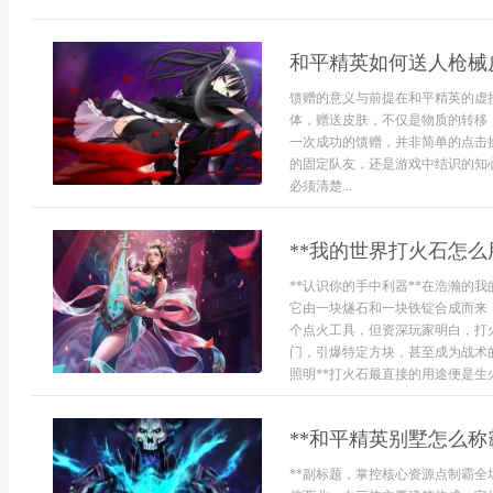
和平精英如何送人枪械
馈赠的意义与前提在和平精英的虚
体，赠送皮肤，不仅是物质的转移
一次成功的馈赠，并非简单的点击
的固定队友，还是游戏中结识的知
必须清楚...
**我的世界打火石怎么
**认识你的手中利器**在浩瀚的
它由一块燧石和一块铁锭合成而来
个点火工具，但资深玩家明白，打
门，引爆特定方块，甚至成为战术
照明**打火石最直接的用途便是生火
**和平精英别墅怎么称
**副标题，掌控核心资源点制霸全