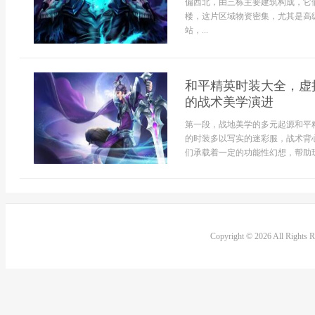
偏西北，由三栋主要建筑构成，它
楼，这片区域物资密集，尤其是高
站，...
和平精英时装大全，虚
的战术美学演进
第一段，战地美学的多元起源和平
的时装多以写实的迷彩服，战术背
们承载着一定的功能性幻想，帮助玩家
Copyright © 2026 All Rights