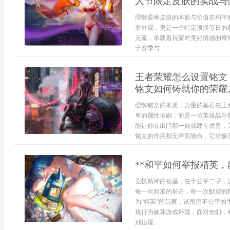
人节限定皮肤的实战与
理解爱神皮肤的本质与价值在和平
套外观，更是一个特定浪漫节日的
元素，承载着玩家对美好情感的寄
于赛季与...
王者荣耀怎么设置铭文
铭文如何铸就你的荣耀
理解铭文的本质，力量的基石在王
单的属性堆砌，而是一位英雄战斗
能让你在出门那一刻就建立优势，
铭文的作用都无声而致命，它就像英雄
**和平如何举报精英，
竞技精神的根基，在于公平二字，
每一次精准的射击，每一次默契的
为“精英”的玩家，试图用不公平
规行为破坏游戏环境，面对他们，
别违规...