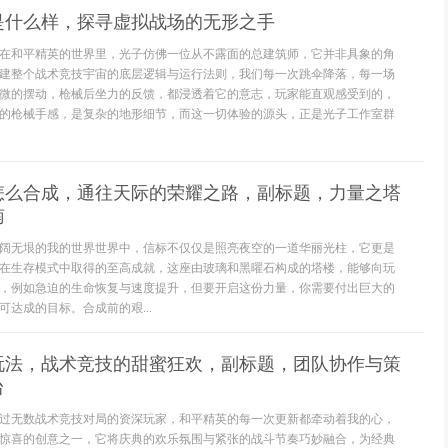
是什么样，探寻虚拟战场的无形之手
在和平精英的世界里，光子仿佛一位从不露面的总建筑师，它并非具象的角
建整个战术竞技宇宙的底层逻辑与运行法则，我们每一次跳伞降落，每一场
微的摆动，枪械后坐力的反馈，都浸透着它的意志，玩家能直观感受到的，
的枪械手感，是复杂的地形细节，而这一切体验的源头，正是光子工作室群
怎么合成，通往天际的荣耀之路，副标题，力量之塔
南
阔无垠的我的世界世界中，信标不仅仅是照亮夜空的一道华丽光柱，它更是
在生存模式中取得的至高成就，这座由玻璃和黑曜石构成的塔楼，能够向玩
，例如急迫的生命恢复与速度提升，但要开启这份力量，你需要付出巨大的
达成的目标。合成前的艰...
玩法，战术竞技的甜蜜狂欢，副标题，团队协作与策
台
过无数战术竞技对局的资深玩家，和平精英的每一次更新都牵动着我的心，
惊喜的创意之一，它将庆典的欢乐氛围与紧张的战斗节奏巧妙融合，为经典