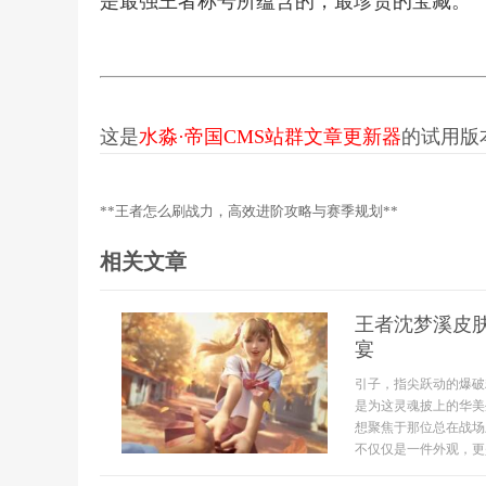
是最强王者称号所蕴含的，最珍贵的宝藏。
这是
水淼·帝国CMS站群文章更新器
的试用版本更
**王者怎么刷战力，高效进阶攻略与赛季规划**
相关文章
王者沈梦溪皮
宴
引子，指尖跃动的爆破
是为这灵魂披上的华美
想聚焦于那位总在战场
不仅仅是一件外观，更