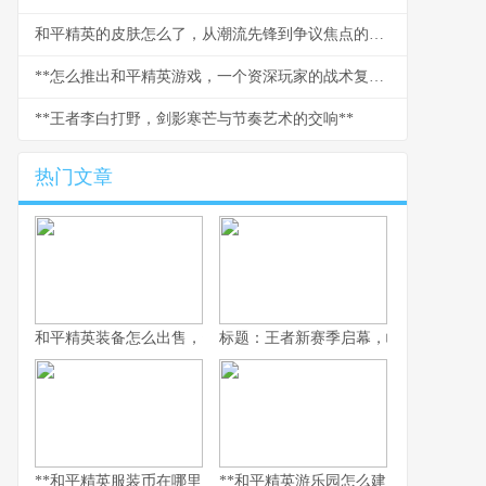
和平精英的皮肤怎么了，从潮流先锋到争议焦点的背后
**怎么推出和平精英游戏，一个资深玩家的战术复盘**
**王者李白打野，剑影寒芒与节奏艺术的交响**
热门文章
和平精英装备怎么出售，资深玩家的交易谋略副标题，虚拟战场的
标题：王者新赛季启幕，峡谷变革与玩
**和平精英服装币在哪里用，老兵的时尚购物指南，副标题，揭秘虚
**和平精英游乐园怎么建：从虚拟战场