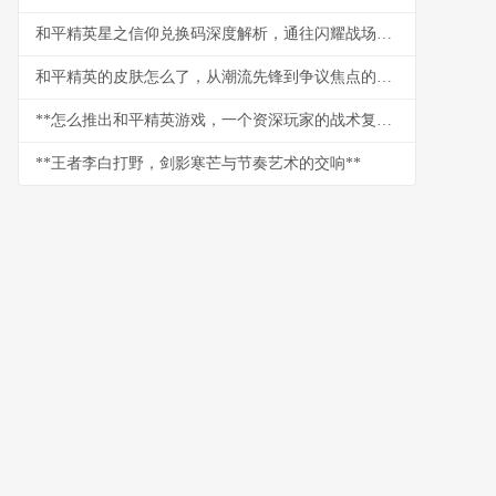
和平精英星之信仰兑换码深度解析，通往闪耀战场的星辰秘钥
和平精英的皮肤怎么了，从潮流先锋到争议焦点的背后
**怎么推出和平精英游戏，一个资深玩家的战术复盘**
**王者李白打野，剑影寒芒与节奏艺术的交响**