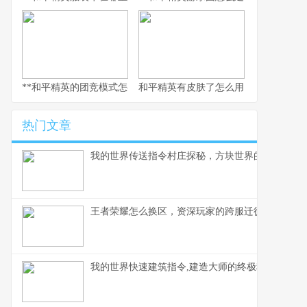
**和平精英的团竞模式怎么换枪，副标题为短兵相接的武器博弈智慧
和平精英有皮肤了怎么用，从仓库到战
热门文章
我的世界传送指令村庄探秘，方块世界的瞬间移动
王者荣耀怎么换区，资深玩家的跨服迁徙指南，副
我的世界快速建筑指令,建造大师的终极秘诀,副标题