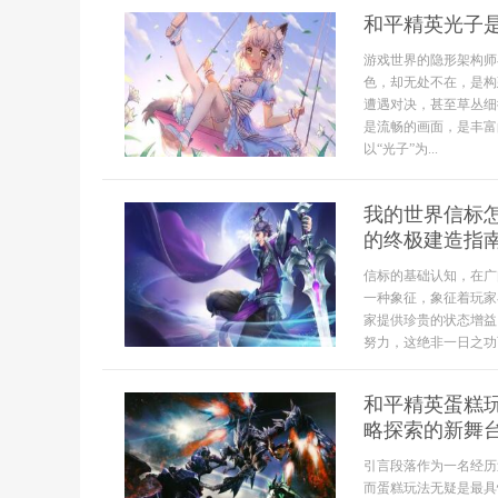
和平精英光子
游戏世界的隐形架构师
色，却无处不在，是构
遭遇对决，甚至草丛细
是流畅的画面，是丰富
以“光子”为...
我的世界信标
的终极建造指
信标的基础认知，在广
一种象征，象征着玩家
家提供珍贵的状态增益
努力，这绝非一日之功可
和平精英蛋糕
略探索的新舞
引言段落作为一名经历
而蛋糕玩法无疑是最具