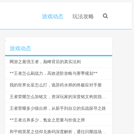
游戏动态
玩法攻略
.
游戏动态
网游之最强王者，巅峰背后的真实法则
**王者怎么刷战力，高效进阶攻略与赛季规划**
我的世界女巫怎么打，诡异药水师的终极应对手册
王者荣耀怎么加铭文，资深玩家的深度铭文构筑指南，副标题，从入门到精通的属性配置艺术
王者荣耀多少级出师，从新手到自立的实战探寻之路
**王者点券多少，氪金之思量与价值之辨
和平精英星之信仰兑换码深度解析，通往闪耀战场的星辰秘钥