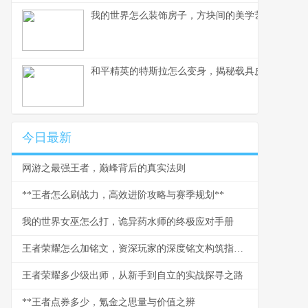
我的世界怎么装饰房子，方块间的美学艺术
和平精英的特斯拉怎么变身，揭秘载具皮肤实战奥
今日最新
网游之最强王者，巅峰背后的真实法则
**王者怎么刷战力，高效进阶攻略与赛季规划**
我的世界女巫怎么打，诡异药水师的终极应对手册
王者荣耀怎么加铭文，资深玩家的深度铭文构筑指南，副标题，从入门到精通的属性配置艺术
王者荣耀多少级出师，从新手到自立的实战探寻之路
**王者点券多少，氪金之思量与价值之辨