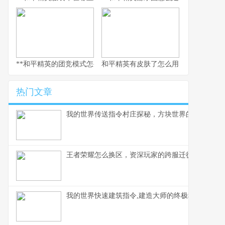
**和平精英的团竞模式怎么换枪，副标题为短兵相接的武器博弈智慧
和平精英有皮肤了怎么用，从仓库到战
热门文章
我的世界传送指令村庄探秘，方块世界的瞬间移动
王者荣耀怎么换区，资深玩家的跨服迁徙指南，副
我的世界快速建筑指令,建造大师的终极秘诀,副标题