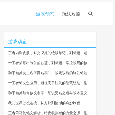
游戏动态
玩法攻略
.
游戏动态
王者内测皮肤，时光深处的绝版印记，副标题，老玩家记忆中的无价瑰宝
**王者荣耀出装备的智慧，副标题：掌控战局的核心法则**
和平精英女生名字网名霸气，战场玫瑰的锋芒铭刻
**王者铭文怎么用，通往高手法则的隐藏钥匙，副标题铭文配置全解析与策略思维**
和平精英如何修改名字，细说更名之道与战术意义
我的世界怎么连接，从方块到情感的奇妙旅程
王者司马懿铭文解析，暗夜收割者的力量之源，副标题，穿透与爆发的艺术铭文交响