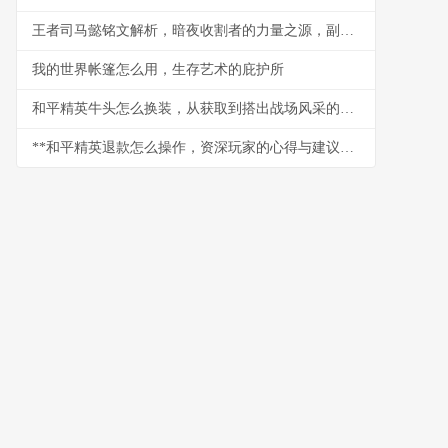
王者司马懿铭文解析，暗夜收割者的力量之源，副标题，穿透与爆发的艺术铭文交响
我的世界帐篷怎么用，生存艺术的庇护所
和平精英牛头怎么换装，从获取到搭出战场风采的副标题
**和平精英退款怎么操作，资深玩家的心得与建议，副标题，理清流程规避风险的实用指南**