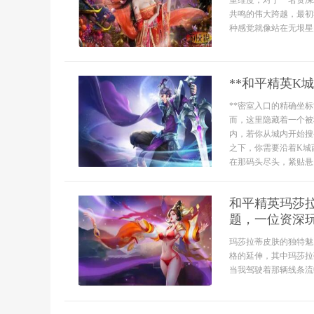
重维度，对于一名资深
共鸣的伟大跨越，最初
种感觉就像站在无垠星
**和平精英K
**密室入口的精确坐
而，这里隐藏着一个被
内，若你从城内开始搜
之下，你需要沿着K城
在那码头尽头，紧贴悬..
和平精英玛莎
题，一位资深
玛莎拉蒂皮肤的独特魅
格的延伸，其中玛莎拉
当我驾驶着那辆线条流