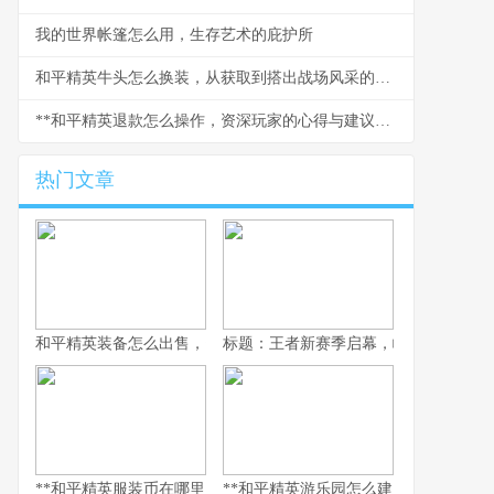
我的世界帐篷怎么用，生存艺术的庇护所
和平精英牛头怎么换装，从获取到搭出战场风采的副标题
**和平精英退款怎么操作，资深玩家的心得与建议，副标题，理清流程规避风险的实用指南**
热门文章
和平精英装备怎么出售，资深玩家的交易谋略副标题，虚拟战场的
标题：王者新赛季启幕，峡谷变革与玩
**和平精英服装币在哪里用，老兵的时尚购物指南，副标题，揭秘虚
**和平精英游乐园怎么建：从虚拟战场