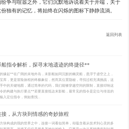
的纷争与喧嚣之外，它们沉默地诉说着关于开端，关于
这份独有的记忆，将始终在闪烁的图标下静静流淌。
返回列表
影船指令解析，探寻末地遗迹的终捷径**
令的缘起**在广阔的末地外岛，末影船如同沉默的幽灵船，悬浮于虚空之上，
宝库，更是冒险旅程的终极象征，然而其位置隐秘，寻找过程充满挑战，这
手中的关键地图，通过简单的代码，我们能够穿越空间的限制，直接叩响这
指令的构建与执行要点**若要直接抵达末影船，最常见的指令是定位与传送的
入定位指令，例如查找...
连接，从方块到情感的奇妙旅程
方块构成的我的世界之中，连接一词看似简单，却蕴含着从技术到心灵的多