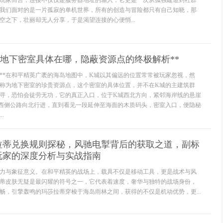
玩家而言，连接不仅仅是服务器地址的输入，它更是一次从孤独建造到社群
我们面对的是一片孤寂的单机世界，所有的创造与冒险都只有自己知晓，那
空之下，壮丽却无人分享，于是渴望连接的心便悄...
城地下密室具体在哪，隐蔽资源点的终极解析**
标**在和平精英广袤的海岛地图中，K城以其偏远的位置常常被玩家忽视，然
称为地下密室的珍贵资源点，这个密室的具体位置，并不在K城的主建筑群
寻，恐怕会徒劳无功，它的真正入口，位于K城西北方向，紧邻海岸线的悬崖
西侧公路向北行进，直到看见一段延伸至海面的木质码头，密室入口，便隐秘
.
拉蒂兑换规则探秘，风驰电掣背后的获取之道，副标
玩家的深度分析与实战指南
力与象征意义。在和平精英的战场上，载具不仅是移动工具，更是战术与风
蒂皮肤无疑是最闪耀的符号之一，它代表着速度，奢华与独特的战场身份，
畅，引擎轰鸣的玛莎拉蒂穿梭于海岛雨林之间，获得的不仅是机动优势，更...