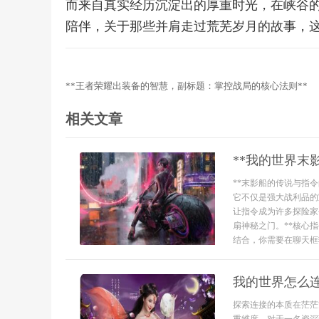
而来自真实经历沉淀出的厚重时光，在峡谷
陪伴，关于那些并肩走过荒芜岁月的故事，
**王者荣耀出装备的智慧，副标题：掌控战局的核心法则**
相关文章
**我的世界末
**末影船的传说与指
它不仅是强大战利品的
让指令成为许多探险家
扇神秘之门。**核心
结合，你需要在聊天框输
我的世界怎么
探索连接的本质在茫茫