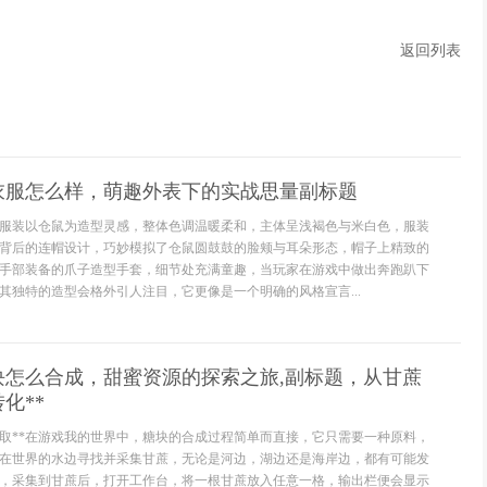
返回列表
衣服怎么样，萌趣外表下的实战思量副标题
服装以仓鼠为造型灵感，整体色调温暖柔和，主体呈浅褐色与米白色，服装
背后的连帽设计，巧妙模拟了仓鼠圆鼓鼓的脸颊与耳朵形态，帽子上精致的
手部装备的爪子造型手套，细节处充满童趣，当玩家在游戏中做出奔跑趴下
其独特的造型会格外引人注目，它更像是一个明确的风格宣言...
块怎么合成，甜蜜资源的探索之旅,副标题，从甘蔗
化**
获取**在游戏我的世界中，糖块的合成过程简单而直接，它只需要一种原料，
在世界的水边寻找并采集甘蔗，无论是河边，湖边还是海岸边，都有可能发
，采集到甘蔗后，打开工作台，将一根甘蔗放入任意一格，输出栏便会显示