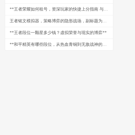
**王者荣耀如何租号，资深玩家的快捷上分指南 与风险应对策略副标题**
王者铭文模拟器，策略博弈的隐形战场，副标题为指尖微调决胜千里之外
**王者段位一颗星多少钱？虚拟荣誉与现实的博弈**
**和平精英有哪些段位，从热血青铜到无敌战神的攀登之路**