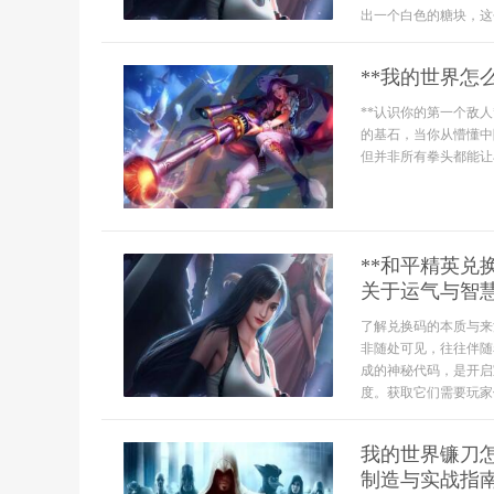
出一个白色的糖块，这个
**我的世界怎
**认识你的第一个敌人
的基石，当你从懵懂中
但并非所有拳头都能让
**和平精英
关于运气与智慧
了解兑换码的本质与来
非随处可见，往往伴随
成的神秘代码，是开启
度。获取它们需要玩家保
我的世界镰刀
制造与实战指