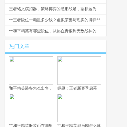
王者铭文模拟器，策略博弈的隐形战场，副标题为指尖微调决胜千里之外
**王者段位一颗星多少钱？虚拟荣誉与现实的博弈**
**和平精英有哪些段位，从热血青铜到无敌战神的攀登之路**
热门文章
和平精英装备怎么出售，资深玩家的交易谋略副标题，虚拟战场的
标题：王者新赛季启幕，峡谷变革与玩
**和平精英服装币在哪里用，老兵的时尚购物指南，副标题，揭秘虚
**和平精英游乐园怎么建：从虚拟战场