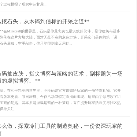
过程模拟了现实中从甘蔗...
么挖石头，从木镐到信标的开采之道**
**在Minecraft的世界里，石头是你最忠实也最沉默的伙伴，是你建筑与进步
降落在这片方块大陆，面对无处不在的灰色方块，开采它们是你的第一课，
石头屈服，空手敲击，你只能得到毫无用处...
兑换码抽皮肤，指尖博弈与策略的艺术，副标题为一场
的虚拟博弈。**
源。在和平精英的世界里，兑换码是官方馈赠给玩家的一份特殊礼物。它并
着版本更新、节日庆典、合作活动或特定直播而出现。这些由字母与数字组
宝藏的钥匙。其本质是游戏运营的一种策略，旨在提升玩家活跃度与社区热
持关注...
怎么做，探索冷门工具的制造奥秘，一份资深玩家的
南