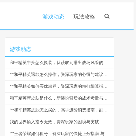
游戏动态
玩法攻略
.
游戏动态
和平精英牛头怎么换装，从获取到搭出战场风采的副标题
**和平精英退款怎么操作，资深玩家的心得与建议，副标题，理清流程规避风险的实用指南**
**和平精英如何买优惠券，资深玩家的精打细算指南，副标题：精打细算畅游精英战场**
和平精英新皮肤是什么，新装扮背后的战术考量与审美变迁
**和平精英皮肤怎么买的，高手进阶消费指南，副标题，理性收藏与实战美学平衡之道**
我的世界输入指令无效，资深玩家的困境与突破
**王者荣耀如何租号，资深玩家的快捷上分指南 与风险应对策略副标题**