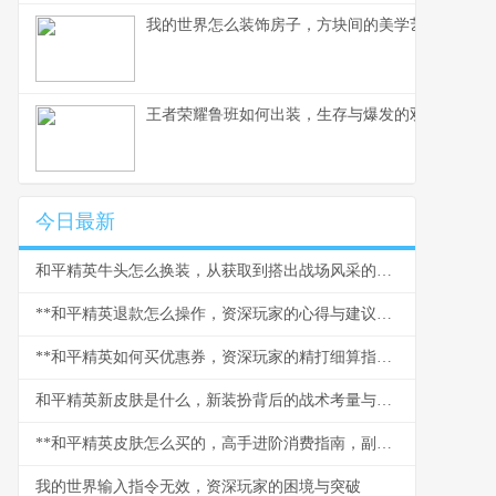
我的世界怎么装饰房子，方块间的美学艺术
王者荣耀鲁班如何出装，生存与爆发的双重艺术，
今日最新
和平精英牛头怎么换装，从获取到搭出战场风采的副标题
**和平精英退款怎么操作，资深玩家的心得与建议，副标题，理清流程规避风险的实用指南**
**和平精英如何买优惠券，资深玩家的精打细算指南，副标题：精打细算畅游精英战场**
和平精英新皮肤是什么，新装扮背后的战术考量与审美变迁
**和平精英皮肤怎么买的，高手进阶消费指南，副标题，理性收藏与实战美学平衡之道**
我的世界输入指令无效，资深玩家的困境与突破