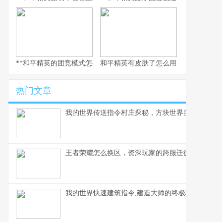
**和平精英的团竞模式怎么换枪，副标题为短兵相接的武器博弈智慧
和平精英有皮肤了怎么用，从仓库到战
热门文章
我的世界传送指令村庄探秘，方块世界的瞬间移动
王者荣耀怎么换区，资深玩家的跨服迁徙指南，副
我的世界快速建筑指令,建造大师的终极秘诀,副标题