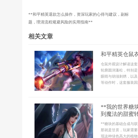
**和平精英退款怎么操作，资深玩家的心得与建议，副标
题，理清流程规避风险的实用指南**
相关文章
和平精英仓鼠
仓鼠外观设计解读这套
轮廓圆润蓬松，特别是
眼睛与胡须刺绣，以及
等动作时，这套服装因
**我的世界糖
到魔法的甜蜜转
**糖块的基础合成与
那就是甘蔗，玩家需要
现这种绿色高大的植物